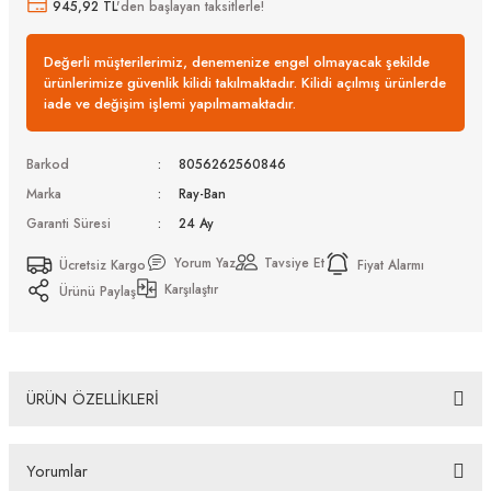
945,92 TL
'den başlayan taksitlerle!
Değerli müşterilerimiz, denemenize engel olmayacak şekilde
ürünlerimize güvenlik kilidi takılmaktadır. Kilidi açılmış ürünlerde
iade ve değişim işlemi yapılmamaktadır.
Barkod
8056262560846
Marka
Ray-Ban
Garanti Süresi
24 Ay
Yorum Yaz
Tavsiye Et
Ücretsiz Kargo
Fiyat Alarmı
Karşılaştır
Ürünü Paylaş
ÜRÜN ÖZELLİKLERİ
Ray-Ban RB 2222 902/48 55 Erkek Güneş Gözlüğü
Yorumlar
Bazı bankaların çeşitli kredi kartlarına taksit sınırlandırması