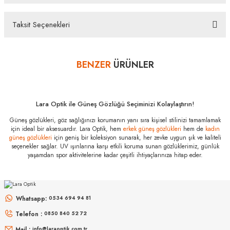
bankalar tarafından getirilmiştir. İstediğiniz taksit sayısında ödeme
hatası aldığınız durumda bankanızla irtibata geçip aksesuar
Taksit Seçenekleri
alışverişlerinde kredi kartınızın müsaade ettiği maksimum taksit
Bu ürüne ilk yorumu siz yapın!
sayısını lütfen bankanızın müşteri hizmetleri departmanından
öğreniniz.
BENZER
ÜRÜNLER
Yorum Yaz
Ray-Ban RB 2222
902/48 55
Özellikleri
Marka
:
Ray-Ban
Lara Optik ile Güneş Gözlüğü Seçiminizi Kolaylaştırın!
Stok Kodu
:
RB 2222 902/48 55
Güneş gözlükleri, göz sağlığınızı korumanın yanı sıra kişisel stilinizi tamamlamak
için ideal bir aksesuardır. Lara Optik, hem
erkek güneş gözlükleri
hem de
kadın
güneş gözlükleri
için geniş bir koleksiyon sunarak, her zevke uygun şık ve kaliteli
seçenekler sağlar. UV ışınlarına karşı etkili koruma sunan gözlüklerimiz, günlük
yaşamdan spor aktivitelerine kadar çeşitli ihtiyaçlarınıza hitap eder.
MIU MIU
MIU MIU
MU 54ZS ZVN70D 53
MU 54ZS 7OE5D1 53
Whatsapp:
0534 694 94 81
Telefon :
0850 840 52 72
16.999
₺
13.967
₺
%45
30.907
₺
%45
25.394
₺
Mail :
info@laraoptik.com.tr