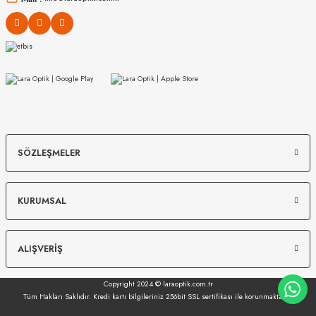
MIU MIU
MIU MIU
SÖZLEŞMELER
MU 04ZS 1AB5S0 50
MU 54YS 5AK30B 80
KURUMSAL
16.489
₺
19.998
₺
%45
29.980
₺
%45
36.360
₺
ALIŞVERİŞ
Copyright 2024 © laraoptik.com.tr
Tüm Hakları Saklıdır. Kredi kartı bilgileriniz 256bit SSL sertifikası ile korunmaktadır.