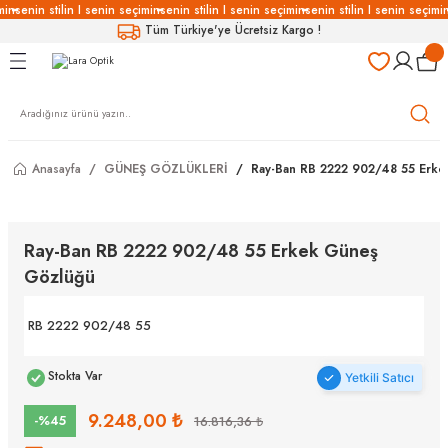
min
senin stilin I senin seçimin
senin stilin I senin seçimin
senin stilin I senin seçimin
Geri Dön
Geri Dön
Geri Dön
Geri Dön
Tüm Türkiye'ye Ücretsiz Kargo !
LÜKLERİ
LÜKLER
LÜSYON
Gözlükleri
özlükler
Anasayfa
GÜNEŞ GÖZLÜKLERİ
Ray-Ban RB 2222 902/48 55 Erk
Gözlükleri
özlükler
 Gözlükleri
Gözlükler
Ray-Ban RB 2222 902/48 55 Erkek Güneş
Gözlüğü
Gözlükleri
Gözlükler
RB 2222 902/48 55
Stokta Var
Yetkili Satıcı
9.248,00 ₺
-%45
16.816,36 ₺