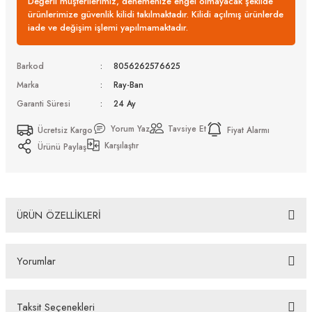
Değerli müşterilerimiz, denemenize engel olmayacak şekilde
ürünlerimize güvenlik kilidi takılmaktadır. Kilidi açılmış ürünlerde
iade ve değişim işlemi yapılmamaktadır.
Barkod
8056262576625
Marka
Ray-Ban
Garanti Süresi
24 Ay
Yorum Yaz
Tavsiye Et
Ücretsiz Kargo
Fiyat Alarmı
Karşılaştır
Ürünü Paylaş
ÜRÜN ÖZELLİKLERİ
Ray-Ban RB 2222 901/3R 55 Güneş Gözlüğü
Yorumlar
Bazı bankaların çeşitli kredi kartlarına taksit sınırlandırması
bankalar tarafından getirilmiştir. İstediğiniz taksit sayısında ödeme
hatası aldığınız durumda bankanızla irtibata geçip aksesuar
Taksit Seçenekleri