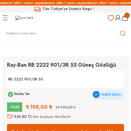
in
senin stilin I senin seçimin
senin stilin I senin seçimin
senin stilin I senin seçimin
Geri Dön
Geri Dön
Geri Dön
Geri Dön
Tüm Türkiye'ye Ücretsiz Kargo !
LÜKLERİ
LÜKLER
LÜSYON
Gözlükleri
özlükler
Gözlükleri
özlükler
Ray-Ban RB 2222 901/3R 55 Güneş Gözlüğü
 Gözlükleri
Gözlükler
RB 2222 901/3R 55
Gözlükleri
Gözlükler
Stokta Var
Yetkili Satıcı
9.198,00 ₺
-%45
16.723,63 ₺
940,80 TL
'den başlayan taksitlerle!