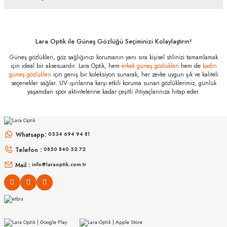
Bu ürüne ilk yorumu siz yapın!
alışverişlerinde kredi kartınızın müsaade ettiği maksimum taksit
sayısını lütfen bankanızın müşteri hizmetleri departmanından
öğreniniz.
Yorum Yaz
Lara Optik ile Güneş Gözlüğü Seçiminizi Kolaylaştırın!
Ray-Ban RB 2222
901/3R 55
Güneş gözlükleri, göz sağlığınızı korumanın yanı sıra kişisel stilinizi tamamlamak
Özellikleri
için ideal bir aksesuardır. Lara Optik, hem
erkek güneş gözlükleri
hem de
kadın
güneş gözlükleri
için geniş bir koleksiyon sunarak, her zevke uygun şık ve kaliteli
Marka
:
Ray-Ban
seçenekler sağlar. UV ışınlarına karşı etkili koruma sunan gözlüklerimiz, günlük
yaşamdan spor aktivitelerine kadar çeşitli ihtiyaçlarınıza hitap eder.
Stok Kodu
:
RB 2222 901/3R 55
Whatsapp:
0534 694 94 81
Telefon :
0850 840 52 72
Mail :
info@laraoptik.com.tr