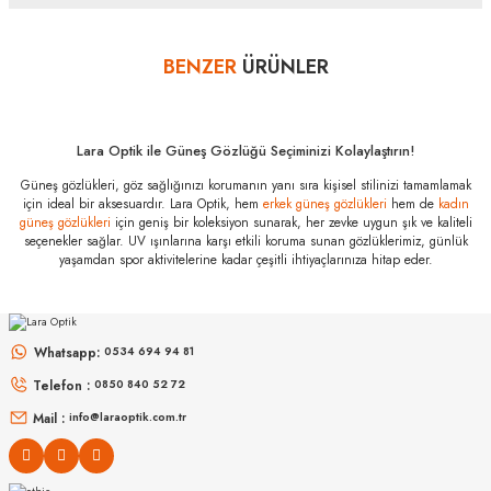
sayısını lütfen bankanızın müşteri hizmetleri departmanından
öğreniniz.
BENZER
ÜRÜNLER
Yorum Yaz
Ray-Ban RB
0501S 6707GS
56 Özellikleri
Marka
:
Ray-Ban
Lara Optik ile Güneş Gözlüğü Seçiminizi Kolaylaştırın!
Stok Kodu
:
RB 0501S 6707GS 56
Güneş gözlükleri, göz sağlığınızı korumanın yanı sıra kişisel stilinizi tamamlamak
için ideal bir aksesuardır. Lara Optik, hem
erkek güneş gözlükleri
hem de
kadın
Cam Tipi
:
Organik
güneş gözlükleri
için geniş bir koleksiyon sunarak, her zevke uygun şık ve kaliteli
seçenekler sağlar. UV ışınlarına karşı etkili koruma sunan gözlüklerimiz, günlük
Cam Rengi
:
Füme
yaşamdan spor aktivitelerine kadar çeşitli ihtiyaçlarınıza hitap eder.
Degrade
:
Yok
PERSOL
RAY-BAN
Polarize
:
Yok
PO 3152S 901531 52
RB 3447 001/3M 50
Çerçeve Rengi
:
Gri
Whatsapp:
0534 694 94 81
Sap Rengi
:
Gri
8.827
₺
Telefon :
0850 840 52 72
%50
17.654
₺
6.998
₺
%45
12.723
₺
Ekartman
:
56 mm
Mail :
info@laraoptik.com.tr
Köprü Ölçüsü
:
18 mm
Sap Ölçüsü
:
145 mm