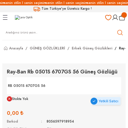
min
senin stilin I senin seçimin
senin stilin I senin seçimin
senin stilin I senin seçimin
Geri Dön
Geri Dön
Geri Dön
Geri Dön
Tüm Türkiye'ye Ücretsiz Kargo !
LÜKLERİ
LÜKLER
LÜSYON
Gözlükleri
özlükler
Anasayfa
GÜNEŞ GÖZLÜKLERİ
Erkek Güneş Gözlükleri
Ray-
Gözlükleri
özlükler
 Gözlükleri
Gözlükler
Ray-Ban Rb 0501S 6707GS 56 Güneş Gözlüğü
Gözlükleri
Gözlükler
RB 0501S 6707GS 56
Stokta Yok
Yetkili Satıcı
0,00 ₺
Barkod
8056597918954