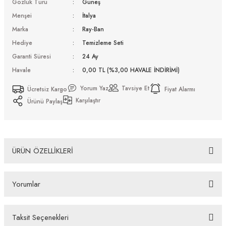
Gözlük Türü
Güneş
Menşei
İtalya
Marka
Ray-Ban
Hediye
Temizleme Seti
Garanti Süresi
24 Ay
Havale
0,00 TL (%3,00 HAVALE İNDİRİMİ)
Yorum Yaz
Tavsiye Et
Ücretsiz Kargo
Fiyat Alarmı
Karşılaştır
Ürünü Paylaş
ÜRÜN ÖZELLİKLERİ
Ray-Ban Rb 0501S 6707GS 56 Güneş Gözlüğü
Yorumlar
Bazı bankaların çeşitli kredi kartlarına taksit sınırlandırması
bankalar tarafından getirilmiştir. İstediğiniz taksit sayısında ödeme
hatası aldığınız durumda bankanızla irtibata geçip aksesuar
Taksit Seçenekleri
alışverişlerinde kredi kartınızın müsaade ettiği maksimum taksit
Bu ürüne ilk yorumu siz yapın!