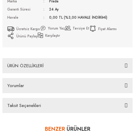
Marka
Prada
Garanti Süresi
24 Ay
Havale
0,00 TL (%3,00 HAVALE İNDİRİMİ)
Yorum Yaz
Tavsiye Et
Ücretsiz Kargo
Fiyat Alarmı
Karşılaştır
Ürünü Paylaş
ÜRÜN ÖZELLİKLERİ
Prada PS 55VS 1AB3M1 59 Güneş Gözlüğü
Yorumlar
Bazı bankaların çeşitli kredi kartlarına taksit sınırlandırması
bankalar tarafından getirilmiştir. İstediğiniz taksit sayısında ödeme
hatası aldığınız durumda bankanızla irtibata geçip aksesuar
Taksit Seçenekleri
alışverişlerinde kredi kartınızın müsaade ettiği maksimum taksit
Bu ürüne ilk yorumu siz yapın!
sayısını lütfen bankanızın müşteri hizmetleri departmanından
öğreniniz.
BENZER
ÜRÜNLER
Yorum Yaz
Prada PS 55VS