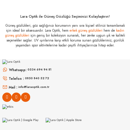
1AB3M1 59
Özellikleri
Marka
:
Prada
Lara Optik ile Güneş Gözlüğü Seçiminizi Kolaylaştırın!
Stok Kodu
:
PS 55VS 1AB3M1 59
Güneş gözlükleri, göz sağlığınızı korumanın yanı sıra kişisel stilinizi tamamlamak
için ideal bir aksesuardır. Lara Optik, hem
erkek güneş gözlükleri
hem de
kadın
güneş gözlükleri
için geniş bir koleksiyon sunarak, her zevke uygun şık ve kaliteli
seçenekler sağlar. UV ışınlarına karşı etkili koruma sunan gözlüklerimiz, günlük
yaşamdan spor aktivitelerine kadar çeşitli ihtiyaçlarınıza hitap eder.
PERSOL
RAY-BAN
PO 3152S 901531 52
RB 3447 001/3M 50
Whatsapp:
0534 694 94 81
8.827
₺
Telefon :
0850 840 52 72
%50
17.654
₺
6.998
₺
%45
12.723
₺
Mail :
info@laraoptik.com.tr