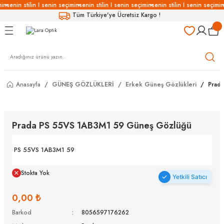
min
senin stilin I senin seçimin
senin stilin I senin seçimin
senin stilin I senin seçimin
Geri Dön
Geri Dön
Geri Dön
Geri Dön
Tüm Türkiye'ye Ücretsiz Kargo !
LÜKLERİ
LÜKLER
LÜSYON
Gözlükleri
özlükler
Anasayfa
GÜNEŞ GÖZLÜKLERİ
Erkek Güneş Gözlükleri
Prad
Gözlükleri
özlükler
 Gözlükleri
Gözlükler
Prada PS 55VS 1AB3M1 59 Güneş Gözlüğü
Gözlükleri
Gözlükler
PS 55VS 1AB3M1 59
Stokta Yok
Yetkili Satıcı
0,00 ₺
Barkod
8056597176262