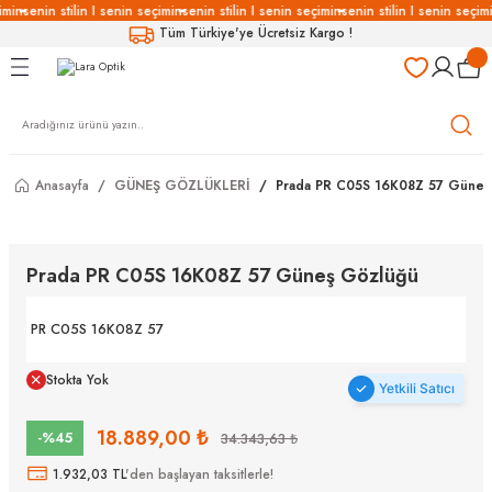
imin
senin stilin I senin seçimin
senin stilin I senin seçimin
senin stilin I senin seçimi
Geri Dön
Geri Dön
Geri Dön
Geri Dön
Tüm Türkiye'ye Ücretsiz Kargo !
LÜKLERİ
LÜKLER
LÜSYON
Gözlükleri
özlükler
Anasayfa
GÜNEŞ GÖZLÜKLERİ
Prada PR C05S 16K08Z 57 Güneş
Gözlükleri
özlükler
 Gözlükleri
Gözlükler
Prada PR C05S 16K08Z 57 Güneş Gözlüğü
Gözlükleri
Gözlükler
PR C05S 16K08Z 57
Stokta Yok
Yetkili Satıcı
18.889,00 ₺
-%45
34.343,63 ₺
1.932,03 TL
'den başlayan taksitlerle!