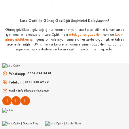
Prada PR C05S
16K08Z 57
Özellikleri
Marka
:
Prada
Lara Optik ile Güneş Gözlüğü Seçiminizi Kolaylaştırın!
Stok Kodu
:
PR C05S 16K08Z 57
Güneş gözlükleri, göz sağlığınızı korumanın yanı sıra kişisel stilinizi tamamlamak
için ideal bir aksesuardır. Lara Optik, hem
erkek güneş gözlükleri
hem de
kadın
güneş gözlükleri
için geniş bir koleksiyon sunarak, her zevke uygun şık ve kaliteli
seçenekler sağlar. UV ışınlarına karşı etkili koruma sunan gözlüklerimiz, günlük
yaşamdan spor aktivitelerine kadar çeşitli ihtiyaçlarınıza hitap eder.
MIU MIU
MIU MIU
MU 54ZS ZVN70D 53
MU 11ZS 16K5S0 51
Whatsapp:
0534 694 94 81
Telefon :
0850 840 52 72
16.999
₺
14.498
₺
%45
30.907
₺
%45
26.360
₺
Mail :
info@laraoptik.com.tr