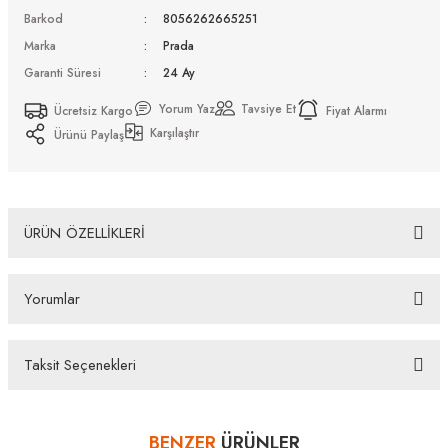
Barkod
8056262665251
Marka
Prada
Garanti Süresi
24 Ay
Yorum Yaz
Tavsiye Et
Ücretsiz Kargo
Fiyat Alarmı
Karşılaştır
Ürünü Paylaş
ÜRÜN ÖZELLİKLERİ
Prada PR C05S 16K08Z 57 Güneş Gözlüğü
Yorumlar
Bazı bankaların çeşitli kredi kartlarına taksit sınırlandırması
bankalar tarafından getirilmiştir. İstediğiniz taksit sayısında ödeme
hatası aldığınız durumda bankanızla irtibata geçip aksesuar
Taksit Seçenekleri
alışverişlerinde kredi kartınızın müsaade ettiği maksimum taksit
Bu ürüne ilk yorumu siz yapın!
sayısını lütfen bankanızın müşteri hizmetleri departmanından
öğreniniz.
BENZER
ÜRÜNLER
Yorum Yaz