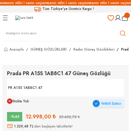
min
senin stilin I senin seçimin
senin stilin I senin seçimin
senin stilin I senin seçimi
Geri Dön
Geri Dön
Geri Dön
Geri Dön
Tüm Türkiye'ye Ücretsiz Kargo !
LÜKLERİ
LÜKLER
LÜSYON
Gözlükleri
özlükler
Anasayfa
GÜNEŞ GÖZLÜKLERİ
Kadın Güneş Gözlükleri
Prada
Gözlükleri
özlükler
 Gözlükleri
Gözlükler
Prada PR A15S 1AB8C1 47 Güneş Gözlüğü
Gözlükleri
Gözlükler
PR A15S 1AB8C1 47
Stokta Yok
Yetkili Satıcı
12.998,00 ₺
-%45
23.632,72 ₺
1.329,48 TL
'den başlayan taksitlerle!