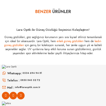
Bazı bankaların çeşitli kredi kartlarına taksit sınırlandırması
bankalar tarafından getirilmiştir. İstediğiniz taksit sayısında ödeme
BENZER
ÜRÜNLER
Yorum Yaz
hatası aldığınız durumda bankanızla irtibata geçip aksesuar
alışverişlerinde kredi kartınızın müsaade ettiği maksimum taksit
sayısını lütfen bankanızın müşteri hizmetleri departmanından
öğreniniz.
Lara Optik ile Güneş Gözlüğü Seçiminizi Kolaylaştırın!
Prada PR A15S
Güneş gözlükleri, göz sağlığınızı korumanın yanı sıra kişisel stilinizi tamamlamak
1AB8C1 47
için ideal bir aksesuardır. Lara Optik, hem
erkek güneş gözlükleri
hem de
kadın
Özellikleri
güneş gözlükleri
için geniş bir koleksiyon sunarak, her zevke uygun şık ve kaliteli
seçenekler sağlar. UV ışınlarına karşı etkili koruma sunan gözlüklerimiz, günlük
Marka
:
Prada
yaşamdan spor aktivitelerine kadar çeşitli ihtiyaçlarınıza hitap eder.
Stok Kodu
:
PR A15S 1AB8C1 47
MIU MIU
MIU MIU
MU 54ZS ZVN70D 53
MU 11ZS 16K5S0 51
Whatsapp:
0534 694 94 81
Telefon :
0850 840 52 72
16.999
₺
14.498
₺
%45
30.907
₺
%45
26.360
₺
Mail :
info@laraoptik.com.tr