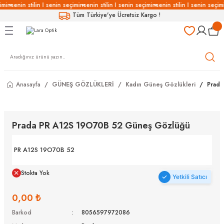
imin
senin stilin I senin seçimin
senin stilin I senin seçimin
senin stilin I senin seçim
Geri Dön
Geri Dön
Geri Dön
Geri Dön
Tüm Türkiye'ye Ücretsiz Kargo !
LÜKLERİ
LÜKLER
LÜSYON
Gözlükleri
özlükler
Anasayfa
GÜNEŞ GÖZLÜKLERİ
Kadın Güneş Gözlükleri
Prada
Gözlükleri
özlükler
 Gözlükleri
Gözlükler
Prada PR A12S 19O70B 52 Güneş Gözlüğü
Gözlükleri
Gözlükler
PR A12S 19O70B 52
Stokta Yok
Yetkili Satıcı
0,00 ₺
Barkod
8056597972086