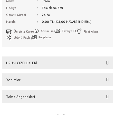
Marka
Prada
Hediye
Temizleme Seti
Garanti Süresi
24 Ay
Havale
0,00 TL (%3,00 HAVALE İNDİRİMİ)
Yorum Yaz
Tavsiye Et
Ücretsiz Kargo
Fiyat Alarmı
Karşılaştır
Ürünü Paylaş
ÜRÜN ÖZELLİKLERİ
Prada PR A12S 19O70B 52 Güneş Gözlüğü
Yorumlar
Bazı bankaların çeşitli kredi kartlarına taksit sınırlandırması
bankalar tarafından getirilmiştir. İstediğiniz taksit sayısında ödeme
hatası aldığınız durumda bankanızla irtibata geçip aksesuar
Taksit Seçenekleri
alışverişlerinde kredi kartınızın müsaade ettiği maksimum taksit
Bu ürüne ilk yorumu siz yapın!
sayısını lütfen bankanızın müşteri hizmetleri departmanından
öğreniniz.