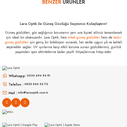
BENZER
ÜRÜNLER
Yorum Yaz
Prada PR A12S
19O70B 52
Özellikleri
Marka
:
Prada
Lara Optik ile Güneş Gözlüğü Seçiminizi Kolaylaştırın!
Stok Kodu
:
PR A12S 19O70B 52
Güneş gözlükleri, göz sağlığınızı korumanın yanı sıra kişisel stilinizi tamamlamak
için ideal bir aksesuardır. Lara Optik, hem
erkek güneş gözlükleri
hem de
kadın
güneş gözlükleri
için geniş bir koleksiyon sunarak, her zevke uygun şık ve kaliteli
seçenekler sağlar. UV ışınlarına karşı etkili koruma sunan gözlüklerimiz, günlük
yaşamdan spor aktivitelerine kadar çeşitli ihtiyaçlarınıza hitap eder.
MIU MIU
MIU MIU
MU 54ZS ZVN70D 53
MU 11ZS 16K5S0 51
Whatsapp:
0534 694 94 81
Telefon :
0850 840 52 72
16.999
₺
14.498
₺
%45
30.907
₺
%45
26.360
₺
Mail :
info@laraoptik.com.tr