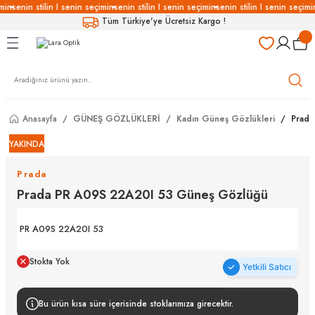
min
senin stilin I senin seçimin
senin stilin I senin seçimin
senin stilin I senin seçimi
Geri Dön
Geri Dön
Geri Dön
Geri Dön
Tüm Türkiye'ye Ücretsiz Kargo !
LÜKLERİ
LÜKLER
LÜSYON
Gözlükleri
özlükler
Anasayfa
GÜNEŞ GÖZLÜKLERİ
Kadın Güneş Gözlükleri
Prada
Gözlükleri
özlükler
YAKINDA
 Gözlükleri
Gözlükler
Prada
Prada PR A09S 22A20I 53 Güneş Gözlüğü
Gözlükleri
Gözlükler
PR A09S 22A20I 53
Stokta Yok
Yetkili Satıcı
Bu ürün kısa süre içerisinde stoklarımıza girecektir.