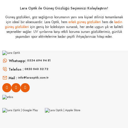
Marka
:
Prada
Lara Optik ile Güneş Gözlüğü Seçiminizi Kolaylaştırın!
Stok Kodu
:
PR A09S 22A20I 53
Güneş gözlükleri, göz sağlığınızı korumanın yanı sıra kişisel stilinizi tamamlamak
için ideal bir aksesuardır. Lara Optik, hem
erkek güneş gözlükleri
hem de
kadın
Cam Tipi
:
Poliamid
güneş gözlükleri
için geniş bir koleksiyon sunarak, her zevke uygun şık ve kaliteli
seçenekler sağlar. UV ışınlarına karşı etkili koruma sunan gözlüklerimiz, günlük
Cam Rengi
:
Kahverengi
yaşamdan spor aktivitelerine kadar çeşitli ihtiyaçlarınıza hitap eder.
Degrade
:
Yok
MIU MIU
MIU MIU
Polarize
:
Yok
MU 54ZS ZVN70D 53
MU 11ZS 16K5S0 51
Çerçeve Rengi
:
Kahve Kırçıllı
Whatsapp:
0534 694 94 81
Sap Rengi
:
Kahve Kırçıllı
Telefon :
0850 840 52 72
16.999
₺
14.498
₺
%45
30.907
₺
%45
26.360
₺
Ekartman
:
53 mm
Mail :
info@laraoptik.com.tr
Köprü Ölçüsü
:
18 mm
Sap Ölçüsü
:
145 mm
Çerçeve Tipi
:
Tam Çerçeve
Çerçeve Materyali
:
Asetat
Sap Materyali
:
Asetat
Cinsiyet
:
Kadın