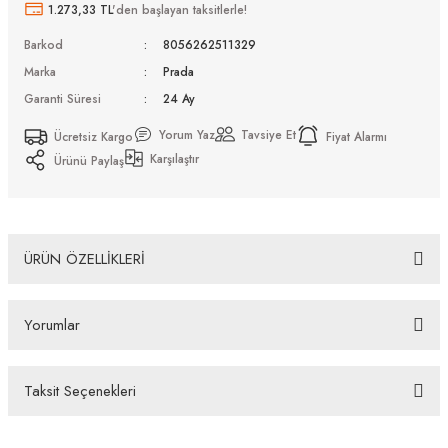
1.273,33 TL
'den başlayan taksitlerle!
Barkod
8056262511329
Marka
Prada
Garanti Süresi
24 Ay
Yorum Yaz
Tavsiye Et
Ücretsiz Kargo
Fiyat Alarmı
Karşılaştır
Ürünü Paylaş
ÜRÜN ÖZELLİKLERİ
Prada PR A02S 17N60B 52 Kadın Güneş Gözlüğü
Yorumlar
Bazı bankaların çeşitli kredi kartlarına taksit sınırlandırması
bankalar tarafından getirilmiştir. İstediğiniz taksit sayısında ödeme
hatası aldığınız durumda bankanızla irtibata geçip aksesuar
Taksit Seçenekleri
alışverişlerinde kredi kartınızın müsaade ettiği maksimum taksit
Bu ürüne ilk yorumu siz yapın!
sayısını lütfen bankanızın müşteri hizmetleri departmanından
öğreniniz.