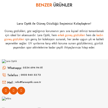
BENZER
ÜRÜNLER
Yorum Yaz
Prada PR A02S
17N60B 52
Özellikleri
Marka
:
Prada
Lara Optik ile Güneş Gözlüğü Seçiminizi Kolaylaştırın!
Stok Kodu
:
PR A02S 17N60B 52
Güneş gözlükleri, göz sağlığınızı korumanın yanı sıra kişisel stilinizi tamamlamak
için ideal bir aksesuardır. Lara Optik, hem
erkek güneş gözlükleri
hem de
kadın
güneş gözlükleri
için geniş bir koleksiyon sunarak, her zevke uygun şık ve kaliteli
seçenekler sağlar. UV ışınlarına karşı etkili koruma sunan gözlüklerimiz, günlük
yaşamdan spor aktivitelerine kadar çeşitli ihtiyaçlarınıza hitap eder.
MIU MIU
MIU MIU
MU 54ZS ZVN70D 53
MU 11ZS 16K5S0 51
Whatsapp:
0534 694 94 81
Telefon :
0850 840 52 72
16.999
₺
14.498
₺
%45
30.907
₺
%45
26.360
₺
Mail :
info@laraoptik.com.tr