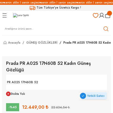
min
senin stilin I senin seçimin
senin stilin I senin seçimin
senin stilin I senin seçimi
Geri Dön
Geri Dön
Geri Dön
Geri Dön
Tüm Türkiye'ye Ücretsiz Kargo !
LÜKLERİ
LÜKLER
LÜSYON
Gözlükleri
özlükler
Anasayfa
GÜNEŞ GÖZLÜKLERİ
Prada PR A02S 17N60B 52 Kadın
Gözlükleri
özlükler
 Gözlükleri
Gözlükler
Prada PR A02S 17N60B 52 Kadın Güneş
Gözlüğü
Gözlükleri
Gözlükler
PR A02S 17N60B 52
Stokta Yok
Yetkili Satıcı
12.449,00 ₺
-%45
22.634,54 ₺