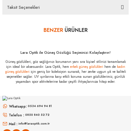
bulunan koruma kilidinin çıkarılmamış olması durumunda, ürün kutu içeriğinin eksiksiz
Taksit Seçenekleri
olarak ambalajlı zarar görmeyecek şekilde tarafımıza göndermelisiniz.
Bu ürüne ilk yorumu siz yapın!
Bazı bankaların çeşitli kredi kartlarına taksit sınırlandırması
bankalar tarafından getirilmiştir. İstediğiniz taksit sayısında ödeme
BENZER
ÜRÜNLER
Yorum Yaz
hatası aldığınız durumda bankanızla irtibata geçip aksesuar
alışverişlerinde kredi kartınızın müsaade ettiği maksimum taksit
sayısını lütfen bankanızın müşteri hizmetleri departmanından
öğreniniz.
Lara Optik ile Güneş Gözlüğü Seçiminizi Kolaylaştırın!
Prada PR 15WS
Güneş gözlükleri, göz sağlığınızı korumanın yanı sıra kişisel stilinizi tamamlamak
01R0A6 54
için ideal bir aksesuardır. Lara Optik, hem
erkek güneş gözlükleri
hem de
kadın
Özellikleri
güneş gözlükleri
için geniş bir koleksiyon sunarak, her zevke uygun şık ve kaliteli
seçenekler sağlar. UV ışınlarına karşı etkili koruma sunan gözlüklerimiz, günlük
Marka
:
Prada
yaşamdan spor aktivitelerine kadar çeşitli ihtiyaçlarınıza hitap eder.
Stok Kodu
:
PR 15WS 01R0A6 54
MIU MIU
MIU MIU
Cam Rengi
:
Kahverengi
MU 54ZS ZVN70D 53
MU 11ZS 16K5S0 51
Degrade
:
Var
Whatsapp:
0534 694 94 81
Polarize
:
Yok
Telefon :
0850 840 52 72
16.999
₺
14.498
₺
%45
30.907
₺
%45
26.360
₺
Çerçeve Rengi
:
Krem-Kahve Kırçıllı
Mail :
info@laraoptik.com.tr
Sap Rengi
:
Krem-Kahve Kırçıllı