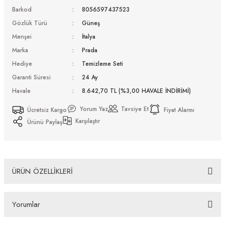
Barkod
8056597437523
Gözlük Türü
Güneş
Menşei
İtalya
Marka
Prada
Hediye
Temizleme Seti
Garanti Süresi
24 Ay
Havale
8.642,70 TL (%3,00 HAVALE İNDİRİMİ)
Yorum Yaz
Tavsiye Et
Ücretsiz Kargo
Fiyat Alarmı
Karşılaştır
Ürünü Paylaş
ÜRÜN ÖZELLİKLERİ
Prada PR 15WS 01R0A6 54 Güneş Gözlüğü Tüm Ürünlerimiz UV-400 koruma özelliğine sahiptir.
Distribütör firma tarafından fabrikasyon hatalara karşı 2 yıl garantilidir. Almış olduğunuz Prada
Yorumlar
PR 15WS 01R0A6 54 Güneş Gözlüğü ürünü depolarımızdan orjinal kutusu, Firma kaşeli ve
imzalı garanti belgesi ve temizleme seti ile gönderilecektir. İade ve Değişim Koşulları İade
edeceğiniz veya değişimini gerçekleştireceğiniz ürün/ürünlerin size ulaştığında üzerinde