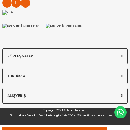
Ekartman
:
54 mm
Köprü Ölçüsü
:
19 mm
Sap Ölçüsü
:
140 mm
Çerçeve Tipi
:
Tam Çerçeve
Çerçeve Materyali
:
Asetat
Sap Materyali
:
Asetat
MIU MIU
MIU MIU
SÖZLEŞMELER
Cinsiyet
:
Kadın
MU 54ZS 7OE5D1 53
MU 07ZS 1425S0 56
Ayna
:
Yok
KURUMSAL
UV-400
:
Var
13.967
₺
12.149
₺
%45
25.394
₺
%45
22.089
₺
ALIŞVERİŞ
Copyright 2024 © laraoptik.com.tr
Tüm Hakları Saklıdır. Kredi kartı bilgileriniz 256bit SSL sertifikası ile korunmaktadır.