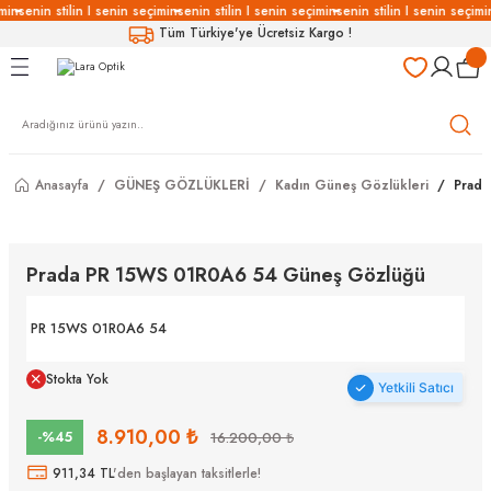
min
senin stilin I senin seçimin
senin stilin I senin seçimin
senin stilin I senin seçimi
Geri Dön
Geri Dön
Geri Dön
Geri Dön
Tüm Türkiye'ye Ücretsiz Kargo !
LÜKLERİ
LÜKLER
LÜSYON
Gözlükleri
özlükler
Anasayfa
GÜNEŞ GÖZLÜKLERİ
Kadın Güneş Gözlükleri
Prad
Gözlükleri
özlükler
 Gözlükleri
Gözlükler
Prada PR 15WS 01R0A6 54 Güneş Gözlüğü
Gözlükleri
Gözlükler
PR 15WS 01R0A6 54
Stokta Yok
Yetkili Satıcı
8.910,00 ₺
-%45
16.200,00 ₺
911,34 TL
'den başlayan taksitlerle!