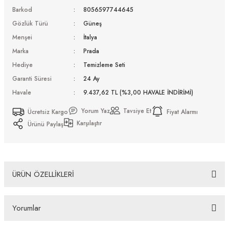
Barkod
8056597744645
Gözlük Türü
Güneş
Menşei
İtalya
Marka
Prada
Hediye
Temizleme Seti
Garanti Süresi
24 Ay
Havale
9.437,62 TL (%3,00 HAVALE İNDİRİMİ)
Yorum Yaz
Tavsiye Et
Ücretsiz Kargo
Fiyat Alarmı
Karşılaştır
Ürünü Paylaş
ÜRÜN ÖZELLİKLERİ
Prada PR 14ZS 1AB09S 50 Güneş Gözlüğü Tüm Ürünlerimiz UV-400 koruma özelliğine sahiptir.
Distribütör firma tarafından fabrikasyon hatalara karşı 2 yıl garantilidir. Almış olduğunuz Prada
Yorumlar
PR 14ZS 1AB09S 50 Güneş Gözlüğü ürünü depolarımızdan orjinal kutusu, Firma kaşeli ve
imzalı garanti belgesi ve temizleme seti ile gönderilecektir. İade ve Değişim Koşulları İade
edeceğiniz veya değişimini gerçekleştireceğiniz ürün/ürünlerin size ulaştığında üzerinde