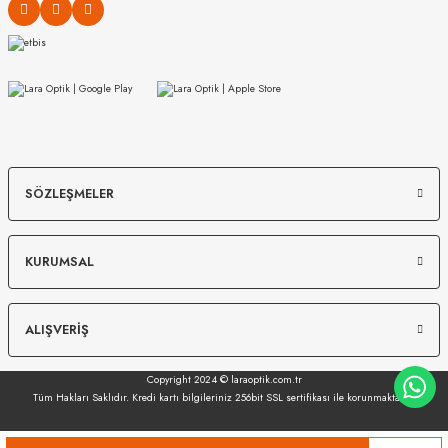
Sap Rengi
:
Siyah
Ekartman
:
50 mm
Köprü Ölçüsü
:
18 mm
Sap Ölçüsü
:
140 mm
Çerçeve Tipi
:
Tam Çerçeve
Çerçeve Materyali
:
Asetat
MIU MIU
MIU MIU
SÖZLEŞMELER
Sap Materyali
:
Asetat
MU 54ZS 7OE5D1 53
MU 07ZS 1425S0 56
Cinsiyet
:
Kadın
KURUMSAL
Ayna
:
Yok
13.967
₺
12.149
₺
%45
25.394
₺
%45
22.089
₺
UV-400
:
Var
ALIŞVERİŞ
Copyright 2024 © laraoptik.com.tr
Tüm Hakları Saklıdır. Kredi kartı bilgileriniz 256bit SSL sertifikası ile korunmaktadır.