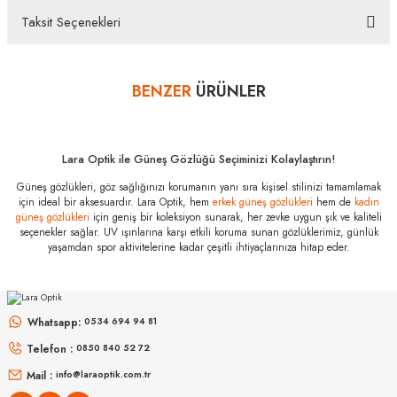
bulunan koruma kilidinin çıkarılmamış olması durumunda, ürün kutu içeriğinin eksiksiz
Taksit Seçenekleri
olarak ambalajlı zarar görmeyecek şekilde tarafımıza göndermelisiniz.
Bu ürüne ilk yorumu siz yapın!
Bazı bankaların çeşitli kredi kartlarına taksit sınırlandırması
bankalar tarafından getirilmiştir. İstediğiniz taksit sayısında ödeme
BENZER
ÜRÜNLER
Yorum Yaz
hatası aldığınız durumda bankanızla irtibata geçip aksesuar
alışverişlerinde kredi kartınızın müsaade ettiği maksimum taksit
sayısını lütfen bankanızın müşteri hizmetleri departmanından
öğreniniz.
Lara Optik ile Güneş Gözlüğü Seçiminizi Kolaylaştırın!
Prada PR 14ZS
Güneş gözlükleri, göz sağlığınızı korumanın yanı sıra kişisel stilinizi tamamlamak
1AB09S 50
için ideal bir aksesuardır. Lara Optik, hem
erkek güneş gözlükleri
hem de
kadın
Özellikleri
güneş gözlükleri
için geniş bir koleksiyon sunarak, her zevke uygun şık ve kaliteli
seçenekler sağlar. UV ışınlarına karşı etkili koruma sunan gözlüklerimiz, günlük
Marka
:
Prada
yaşamdan spor aktivitelerine kadar çeşitli ihtiyaçlarınıza hitap eder.
Stok Kodu
:
PR 14ZS 1AB09S 50
MIU MIU
MIU MIU
Cam Tipi
:
Organik
MU 54ZS ZVN70D 53
MU 11ZS 16K5S0 51
Cam Rengi
:
Füme
Whatsapp:
0534 694 94 81
Degrade
:
Var
Telefon :
0850 840 52 72
16.999
₺
14.498
₺
%45
30.907
₺
%45
26.360
₺
Polarize
:
Yok
Mail :
info@laraoptik.com.tr
Çerçeve Rengi
:
Siyah