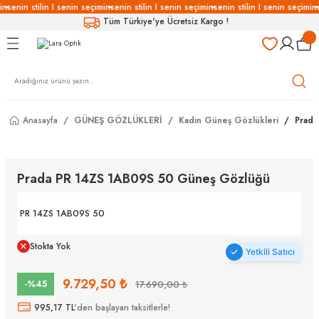
in
senin stilin I senin seçimin
senin stilin I senin seçimin
senin stilin I senin seçimin
s
Geri Dön
Geri Dön
Geri Dön
Geri Dön
Tüm Türkiye'ye Ücretsiz Kargo !
LÜKLERİ
LÜKLER
LÜSYON
Gözlükleri
özlükler
Anasayfa
GÜNEŞ GÖZLÜKLERİ
Kadın Güneş Gözlükleri
Prada
Gözlükleri
özlükler
 Gözlükleri
Gözlükler
Prada PR 14ZS 1AB09S 50 Güneş Gözlüğü
Gözlükleri
Gözlükler
PR 14ZS 1AB09S 50
Stokta Yok
Yetkili Satıcı
9.729,50 ₺
-%45
17.690,00 ₺
995,17 TL
'den başlayan taksitlerle!