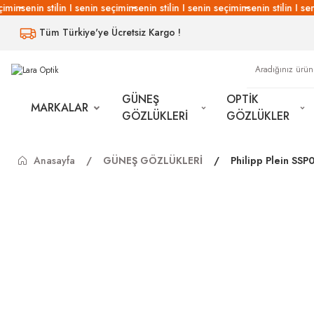
imin
senin stilin I senin seçimin
senin stilin I senin seçimin
senin stilin I sen
Tüm Türkiye'ye Ücretsiz Kargo !
GÜNEŞ
OPTİK
MARKALAR
GÖZLÜKLERİ
GÖZLÜKLER
Anasayfa
GÜNEŞ GÖZLÜKLERİ
Philipp Plein SS