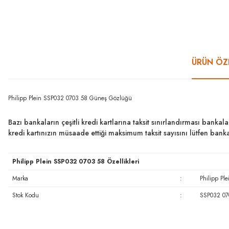
ÜRÜN ÖZE
Philipp Plein SSP032 0703 58 Güneş Gözlüğü
Bazı bankaların çeşitli kredi kartlarına taksit sınırlandırması bankal
kredi kartınızın müsaade ettiği maksimum taksit sayısını lütfen ban
Philipp Plein SSP032 0703 58 Özellikleri
Marka
:
Philipp Ple
Stok Kodu
:
SSP032 07