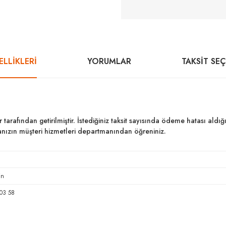
LLİKLERİ
YORUMLAR
TAKSIT SE
ar tarafından getirilmiştir. İstediğiniz taksit sayısında ödeme hatası al
kanızın müşteri hizmetleri departmanından öğreniniz.
in
03 58