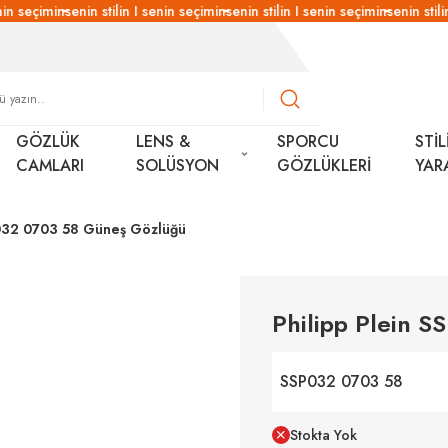
in seçimin
senin stilin I senin seçimin
senin stilin I senin seçimin
senin stilin
GÖZLÜK
LENS &
SPORCU
STİL
CAMLARI
SOLÜSYON
GÖZLÜKLERİ
YAR
P032 0703 58 Güneş Gözlüğü
Philipp Plein 
SSP032 0703 58
Stokta Yok