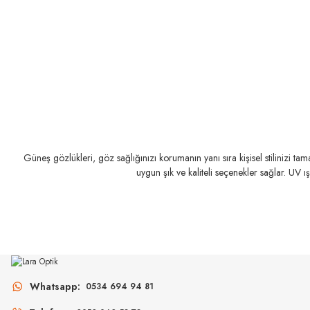
Güneş gözlükleri, göz sağlığınızı korumanın yanı sıra kişisel stilinizi t
uygun şık ve kaliteli seçenekler sağlar. UV ı
MIU MIU
MIU MIU
MU 11ZS 16K5S0 51
MU 54ZS ZVN70D 
Whatsapp:
0534 694 94 81