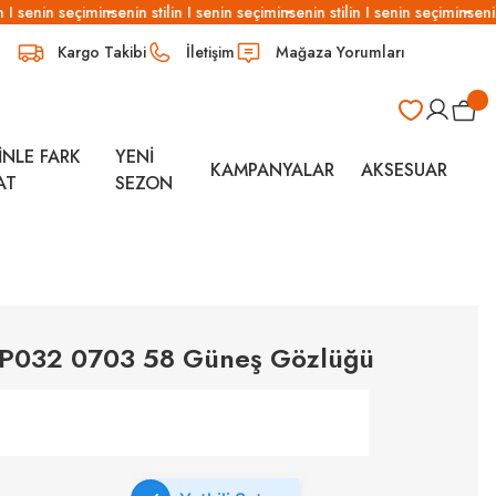
 I senin seçimin
senin stilin I senin seçimin
senin stilin I senin seçimin
senin 
Kargo Takibi
İletişim
Mağaza Yorumları
İNLE FARK
YENİ
KAMPANYALAR
AKSESUAR
AT
SEZON
SSP032 0703 58 Güneş Gözlüğü