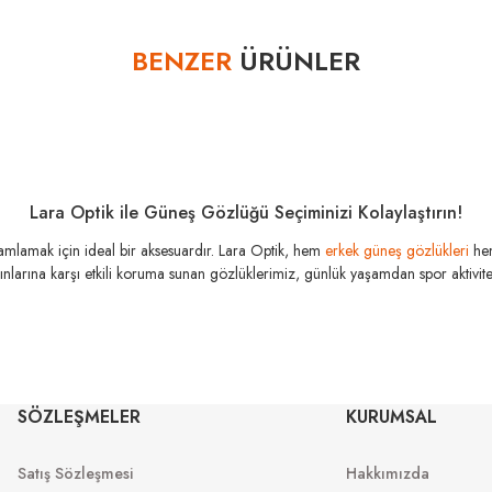
Bu ürüne ilk yorumu siz yapın!
BENZER
ÜRÜNLER
Yorum Yaz
Lara Optik ile Güneş Gözlüğü Seçiminizi Kolaylaştırın!
amamlamak için ideal bir aksesuardır. Lara Optik, hem
erkek güneş gözlükleri
he
şınlarına karşı etkili koruma sunan gözlüklerimiz, günlük yaşamdan spor aktivitele
MIU MIU
MI
SÖZLEŞMELER
KURUMSAL
MU 54ZS 7OE5D1 53
MU 04Z
53
Satış Sözleşmesi
Hakkımızda