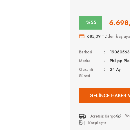
6.698
-%55
685,09 TL
'den başlayan
Barkod
19060563
Marka
Philipp Ple
Garanti
24 Ay
Süresi
GELINCE HABER 
Yo
Ücretsiz Kargo
Karşılaştır