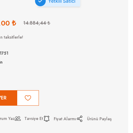
Yetkili Satıcı
,00 ₺
14.884,44 ₺
 taksitlerle!
1751
in
VER
rum Yaz
Tavsiye Et
Fiyat Alarmı
Ürünü Paylaş