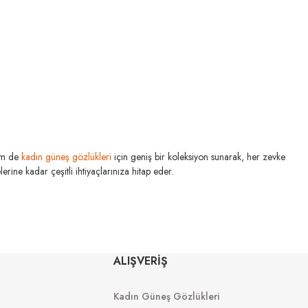
m de
kadın güneş gözlükleri
için geniş bir koleksiyon sunarak, her zevke
rine kadar çeşitli ihtiyaçlarınıza hitap eder.
U MIU
MIU MIU
ALIŞVERİŞ
S 1AB5S0 50
MU 54YS 5AK30B 80
Kadın Güneş Gözlükleri