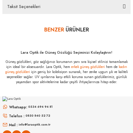
hatası aldığınız durumda bankanızla irtibata geçip aksesuar
Taksit Seçenekleri
alışverişlerinde kredi kartınızın müsaade ettiği maksimum taksit
Bu ürüne ilk yorumu siz yapın!
sayısını lütfen bankanızın müşteri hizmetleri departmanından
öğreniniz.
BENZER
ÜRÜNLER
Yorum Yaz
Philipp Plein
SPP225M 0302
61 Özellikleri
Marka
:
Philipp Plein
Lara Optik ile Güneş Gözlüğü Seçiminizi Kolaylaştırın!
Stok Kodu
:
SPP225M 0302 61
Güneş gözlükleri, göz sağlığınızı korumanın yanı sıra kişisel stilinizi tamamlamak
için ideal bir aksesuardır. Lara Optik, hem
erkek güneş gözlükleri
hem de
kadın
güneş gözlükleri
için geniş bir koleksiyon sunarak, her zevke uygun şık ve kaliteli
seçenekler sağlar. UV ışınlarına karşı etkili koruma sunan gözlüklerimiz, günlük
yaşamdan spor aktivitelerine kadar çeşitli ihtiyaçlarınıza hitap eder.
MIU MIU
MIU MIU
MU 54ZS ZVN70D 53
MU 11ZS 16K5S0 51
Whatsapp:
0534 694 94 81
Telefon :
0850 840 52 72
16.999
₺
14.498
₺
%45
30.907
₺
%45
26.360
₺
Mail :
info@laraoptik.com.tr