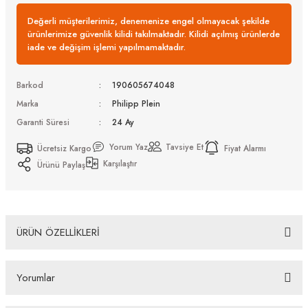
Değerli müşterilerimiz, denemenize engel olmayacak şekilde
ürünlerimize güvenlik kilidi takılmaktadır. Kilidi açılmış ürünlerde
iade ve değişim işlemi yapılmamaktadır.
Barkod
190605674048
Marka
Philipp Plein
Garanti Süresi
24 Ay
Yorum Yaz
Tavsiye Et
Ücretsiz Kargo
Fiyat Alarmı
Karşılaştır
Ürünü Paylaş
ÜRÜN ÖZELLİKLERİ
Philipp Plein SPP225M 0302 61 Güneş Gözlüğü
Yorumlar
Bazı bankaların çeşitli kredi kartlarına taksit sınırlandırması
bankalar tarafından getirilmiştir. İstediğiniz taksit sayısında ödeme