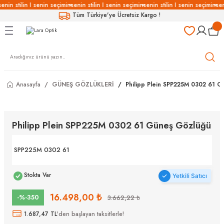
enin stilin I senin seçimin
senin stilin I senin seçimin
senin stilin I senin seçimin
sen
Geri Dön
Geri Dön
Geri Dön
Geri Dön
Tüm Türkiye'ye Ücretsiz Kargo !
LÜKLERİ
LÜKLER
LÜSYON
Gözlükleri
özlükler
Anasayfa
GÜNEŞ GÖZLÜKLERİ
Philipp Plein SPP225M 0302 61 
Gözlükleri
özlükler
 Gözlükleri
Gözlükler
Philipp Plein SPP225M 0302 61 Güneş Gözlüğü
Gözlükleri
Gözlükler
SPP225M 0302 61
Stokta Var
Yetkili Satıcı
16.498,00 ₺
-%-350
3.662,22 ₺
1.687,47 TL
'den başlayan taksitlerle!