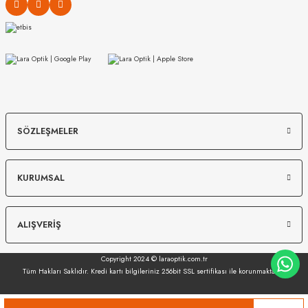
MIU MIU
MIU MIU
SÖZLEŞMELER
MU 54ZS 7OE5D1 53
MU 04ZS 1AB5S0 50
KURUMSAL
13.967
₺
16.489
₺
%45
25.394
₺
%45
29.980
₺
ALIŞVERİŞ
Copyright 2024 © laraoptik.com.tr
Tüm Hakları Saklıdır. Kredi kartı bilgileriniz 256bit SSL sertifikası ile korunmaktadır.