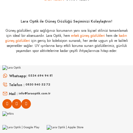
Philipp Plein
SPP219M 300K
63 Özellikleri
Marka
:
Philipp Plein
Lara Optik ile Güneş Gözlüğü Seçiminizi Kolaylaştırın!
Stok Kodu
:
SPP219M 300K 63
Güneş gözlükleri, göz sağlığınızı korumanın yanı sıra kişisel stilinizi tamamlamak
için ideal bir aksesuardır. Lara Optik, hem
erkek güneş gözlükleri
hem de
kadın
güneş gözlükleri
için geniş bir koleksiyon sunarak, her zevke uygun şık ve kaliteli
seçenekler sağlar. UV ışınlarına karşı etkili koruma sunan gözlüklerimiz, günlük
yaşamdan spor aktivitelerine kadar çeşitli ihtiyaçlarınıza hitap eder.
MIU MIU
MIU MIU
MU 54ZS ZVN70D 53
MU 11ZS 16K5S0 51
Whatsapp:
0534 694 94 81
Telefon :
0850 840 52 72
16.999
₺
14.498
₺
%45
30.907
₺
%45
26.360
₺
Mail :
info@laraoptik.com.tr