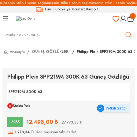
imin
senin stilin I senin seçimin
senin stilin I senin seçimin
senin stilin I senin seçimi
Geri Dön
Geri Dön
Geri Dön
Geri Dön
Tüm Türkiye'ye Ücretsiz Kargo !
LÜKLERİ
LÜKLER
LÜSYON
Gözlükleri
özlükler
Anasayfa
GÜNEŞ GÖZLÜKLERİ
Philipp Plein SPP219M 300K 63 
Gözlükleri
özlükler
 Gözlükleri
Gözlükler
Philipp Plein SPP219M 300K 63 Güneş Gözlüğü
Gözlükleri
Gözlükler
SPP219M 300K 63
Stokta Yok
Yetkili Satıcı
12.498,00 ₺
-%55
27.773,33 ₺
1.278,34 TL
'den başlayan taksitlerle!