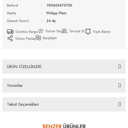
Barkod
190605670750
Marka
Philipp Plein
Garanti Süresi
24 Ay
Yorum Yaz
Tavsiye Et
Ücretsiz Kargo
Fiyat Alarmı
Karşılaştır
Ürünü Paylaş
ÜRÜN ÖZELLİKLERİ
Philipp Plein SPP219M 300K 63 Güneş Gözlüğü
Yorumlar
Bazı bankaların çeşitli kredi kartlarına taksit sınırlandırması
bankalar tarafından getirilmiştir. İstediğiniz taksit sayısında ödeme
hatası aldığınız durumda bankanızla irtibata geçip aksesuar
Taksit Seçenekleri
alışverişlerinde kredi kartınızın müsaade ettiği maksimum taksit
Bu ürüne ilk yorumu siz yapın!
sayısını lütfen bankanızın müşteri hizmetleri departmanından
öğreniniz.
BENZER
ÜRÜNLER
Yorum Yaz