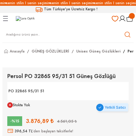
imin
senin stilin I senin seçimin
senin stilin I senin seçimin
senin stilin I senin seçimi
Geri Dön
Geri Dön
Geri Dön
Geri Dön
Tüm Türkiye'ye Ücretsiz Kargo !
LÜKLERİ
LÜKLER
LÜSYON
Gözlükleri
özlükler
Anasayfa
GÜNEŞ GÖZLÜKLERİ
Unisex Güneş Gözlükleri
Pers
Gözlükleri
özlükler
 Gözlükleri
Gözlükler
Persol PO 3286S 95/31 51 Güneş Gözlüğü
Gözlükleri
Gözlükler
PO 3286S 95/31 51
Stokta Yok
Yetkili Satıcı
3.876,89 ₺
-%15
4.561,05 ₺
396,54 TL
'den başlayan taksitlerle!