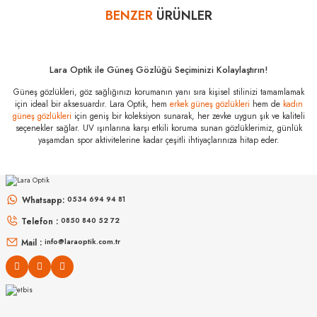
bankalar tarafından getirilmiştir. İstediğiniz taksit sayısında ödeme
BENZER
ÜRÜNLER
Yorum Yaz
hatası aldığınız durumda bankanızla irtibata geçip aksesuar
alışverişlerinde kredi kartınızın müsaade ettiği maksimum taksit
sayısını lütfen bankanızın müşteri hizmetleri departmanından
öğreniniz.
Lara Optik ile Güneş Gözlüğü Seçiminizi Kolaylaştırın!
Persol PO 3286S
Güneş gözlükleri, göz sağlığınızı korumanın yanı sıra kişisel stilinizi tamamlamak
95/31 51
için ideal bir aksesuardır. Lara Optik, hem
erkek güneş gözlükleri
hem de
kadın
Özellikleri
güneş gözlükleri
için geniş bir koleksiyon sunarak, her zevke uygun şık ve kaliteli
seçenekler sağlar. UV ışınlarına karşı etkili koruma sunan gözlüklerimiz, günlük
Marka
:
Persol
yaşamdan spor aktivitelerine kadar çeşitli ihtiyaçlarınıza hitap eder.
Stok Kodu
:
PO 3286S 95/31 51
RAY-BAN
RAY-BAN
Rb 0103S 002/GR 53
Rb 2230 902/51 51
Whatsapp:
0534 694 94 81
Telefon :
6.298
₺
0850 840 52 72
6.998
₺
%45
11.450
₺
%45
12.723
₺
Mail :
info@laraoptik.com.tr