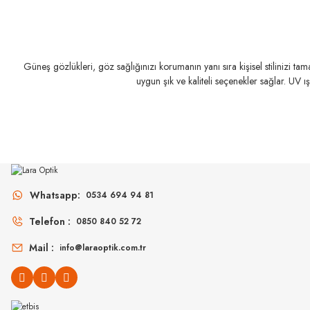
Güneş gözlükleri, göz sağlığınızı korumanın yanı sıra kişisel stilinizi t
uygun şık ve kaliteli seçenekler sağlar. UV ı
MIU MIU
MIU MIU
MU 11ZS 16K5S0 51
MU 54ZS ZVN70D 
Whatsapp:
0534 694 94 81
Telefon :
0850 840 52 72
14.498
₺
16
%45
26.360
₺
%45
30.907
₺
Mail :
info@laraoptik.com.tr
YEN