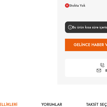
Stokta Yok
Bu ürün kısa süre içeris
GELINCE HABER 
B
LLİKLERİ
YORUMLAR
TAKSIT SE