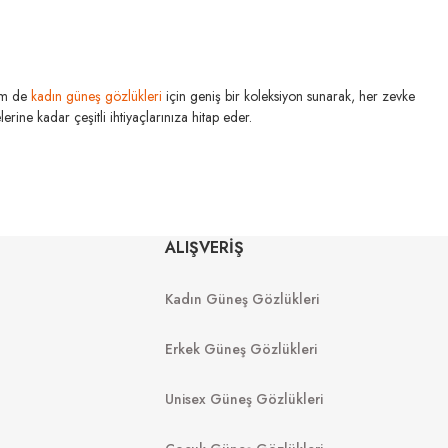
m de
kadın güneş gözlükleri
için geniş bir koleksiyon sunarak, her zevke
rine kadar çeşitli ihtiyaçlarınıza hitap eder.
U MIU
MIU MIU
ALIŞVERİŞ
S 1AB5S0 50
MU 54YS 5AK30B 80
Kadın Güneş Gözlükleri
16.489
₺
19.998
₺
980
₺
%45
36.360
₺
Erkek Güneş Gözlükleri
Unisex Güneş Gözlükleri