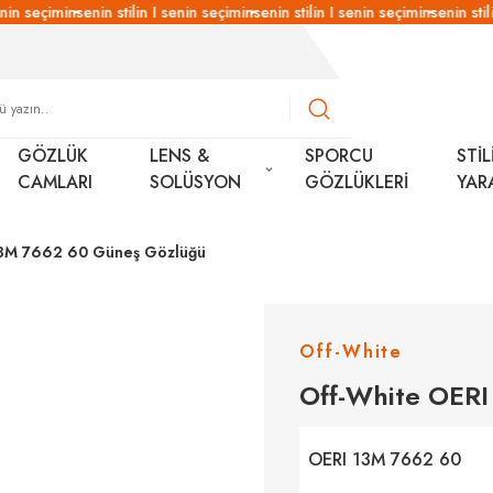
nin seçimin
senin stilin I senin seçimin
senin stilin I senin seçimin
senin stili
GÖZLÜK
LENS &
SPORCU
STİL
CAMLARI
SOLÜSYON
GÖZLÜKLERİ
YAR
13M 7662 60 Güneş Gözlüğü
Off-White
Off-White OER
OERI 13M 7662 60