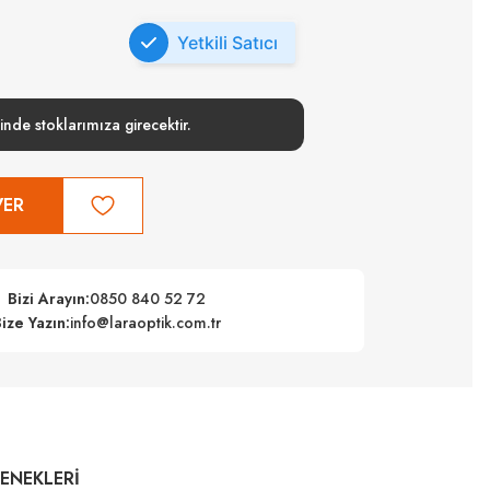
Yetkili Satıcı
inde stoklarımıza girecektir.
VER
Bizi Arayın:
0850 840 52 72
ize Yazın:
info@laraoptik.com.tr
ÇENEKLERI