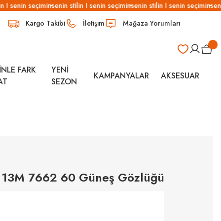
n I senin seçimin
senin stilin I senin seçimin
senin stilin I senin seçimin
senin
Kargo Takibi
İletişim
Mağaza Yorumları
İNLE FARK
YENİ
KAMPANYALAR
AKSESUAR
AT
SEZON
I 13M 7662 60 Güneş Gözlüğü