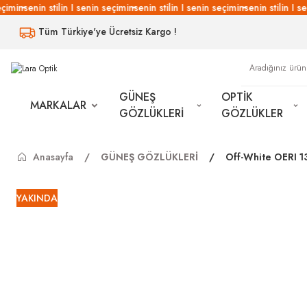
çimin
senin stilin I senin seçimin
senin stilin I senin seçimin
senin stilin I se
Tüm Türkiye'ye Ücretsiz Kargo !
GÜNEŞ
OPTİK
MARKALAR
GÖZLÜKLERİ
GÖZLÜKLER
Anasayfa
GÜNEŞ GÖZLÜKLERİ
Off-White OERI 
YAKINDA