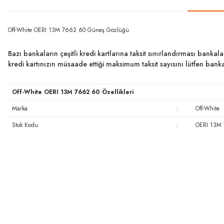
Off-White OERI 13M 7662 60 Güneş Gözlüğü
Bazı bankaların çeşitli kredi kartlarına taksit sınırlandırması bankal
kredi kartınızın müsaade ettiği maksimum taksit sayısını lütfen ban
Off-White OERI 13M 7662 60 Özellikleri
Marka
:
Off-White
Stok Kodu
:
OERI 13M