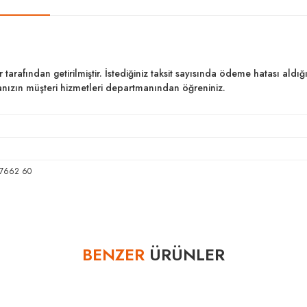
ar tarafından getirilmiştir. İstediğiniz taksit sayısında ödeme hatası al
kanızın müşteri hizmetleri departmanından öğreniniz.
 7662 60
Bu ürüne ilk yorumu siz yapın!
BENZER
ÜRÜNLER
Yorum Yaz