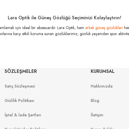
Lara Optik ile Güneş Gözlüğü Seçiminizi Kolaylaştırın!
amamlamak için ideal bir aksesuardır. Lara Optik, hem
erkek güneş gözlükleri
he
şınlarına karşı etkili koruma sunan gözlüklerimiz, günlük yaşamdan spor aktivitele
MIU MIU
MI
SÖZLEŞMELER
KURUMSAL
MU 54ZS 7OE5D1 53
MU 04Z
53
Satış Sözleşmesi
Hakkımızda
13.967
₺
%45
25.394
₺
.999
₺
%45
29.
Gizlilik Politikası
Blog
İptal & İade Şartları
İletişim
I
YENI