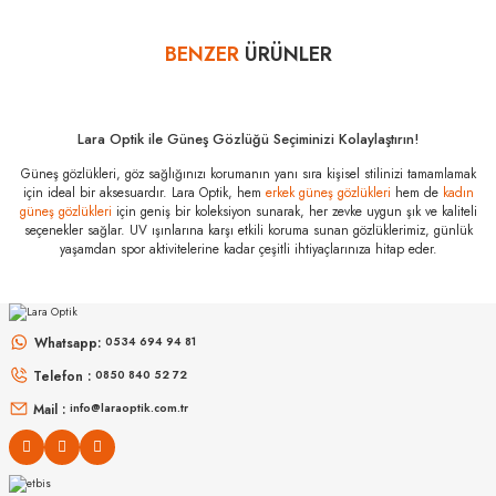
ambalajlı zarar görmeyecek şekilde tarafımıza göndermelisiniz.
Bazı bankaların çeşitli kredi kartlarına taksit sınırlandırması
BENZER
ÜRÜNLER
Yorum Yaz
bankalar tarafından getirilmiştir. İstediğiniz taksit sayısında ödeme
hatası aldığınız durumda bankanızla irtibata geçip aksesuar
alışverişlerinde kredi kartınızın müsaade ettiği maksimum taksit
Lara Optik ile Güneş Gözlüğü Seçiminizi Kolaylaştırın!
sayısını lütfen bankanızın müşteri hizmetleri departmanından
öğreniniz.
Güneş gözlükleri, göz sağlığınızı korumanın yanı sıra kişisel stilinizi tamamlamak
için ideal bir aksesuardır. Lara Optik, hem
erkek güneş gözlükleri
hem de
kadın
güneş gözlükleri
için geniş bir koleksiyon sunarak, her zevke uygun şık ve kaliteli
Oakley OO 9417
941708 59
seçenekler sağlar. UV ışınlarına karşı etkili koruma sunan gözlüklerimiz, günlük
Özellikleri
yaşamdan spor aktivitelerine kadar çeşitli ihtiyaçlarınıza hitap eder.
PERSOL
Marka
:
Oakley
RAY-BAN
PO 3152S 901531 52
Stok Kodu
:
OO 9417 941708 59
RB 3447 001/3M 50
Whatsapp:
0534 694 94 81
8.827
₺
Telefon :
0850 840 52 72
%50
17.654
₺
6.998
₺
%45
12.723
₺
Mail :
info@laraoptik.com.tr