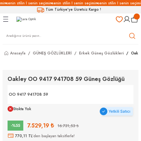
imin
senin stilin I senin seçimin
senin stilin I senin seçimin
senin stilin I senin seçimi
Geri Dön
Geri Dön
Geri Dön
Geri Dön
Tüm Türkiye'ye Ücretsiz Kargo !
LÜKLERİ
LÜKLER
LÜSYON
Gözlükleri
özlükler
Anasayfa
GÜNEŞ GÖZLÜKLERİ
Erkek Güneş Gözlükleri
Oakl
Gözlükleri
özlükler
 Gözlükleri
Gözlükler
Oakley OO 9417 941708 59 Güneş Gözlüğü
Gözlükleri
Gözlükler
OO 9417 941708 59
Stokta Yok
Yetkili Satıcı
7.529,19 ₺
-%55
16.731,53 ₺
770,11 TL
'den başlayan taksitlerle!