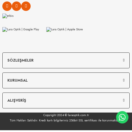
MIU MIU
MIU MIU
SÖZLEŞMELER
MU 54ZS 7OE5D1 53
MU 04ZS 1AB5S0 50
KURUMSAL
13.967
₺
16.489
₺
%45
25.394
₺
%45
29.980
₺
ALIŞVERİŞ
Copyright 2024 © laraoptik.com.tr
Tüm Hakları Saklıdır. Kredi kartı bilgileriniz 256bit SSL sertifikası ile korunmaktadır.