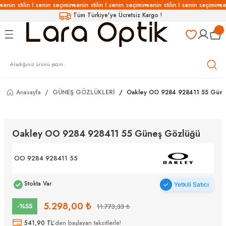
senin stilin I senin seçimin
senin stilin I senin seçimin
senin stilin I senin seçimin
se
Geri Dön
Geri Dön
Geri Dön
Geri Dön
Tüm Türkiye'ye Ücretsiz Kargo !
LÜKLERİ
LÜKLER
LÜSYON
Gözlükleri
özlükler
Gözlükleri
özlükler
Anasayfa
GÜNEŞ GÖZLÜKLERİ
Oakley OO 9284 928411 55 Güne
 Gözlükleri
Gözlükler
Oakley OO 9284 928411 55 Güneş Gözlüğü
Gözlükleri
Gözlükler
OO 9284 928411 55
Stokta Var
Yetkili Satıcı
5.298,00 ₺
-%55
11.773,33 ₺
541,90 TL
'den başlayan taksitlerle!