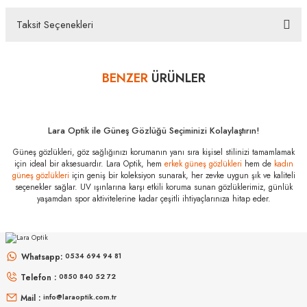
bankalar tarafından getirilmiştir. İstediğiniz taksit sayısında ödeme
hatası aldığınız durumda bankanızla irtibata geçip aksesuar
Taksit Seçenekleri
Bu ürüne ilk yorumu siz yapın!
alışverişlerinde kredi kartınızın müsaade ettiği maksimum taksit
sayısını lütfen bankanızın müşteri hizmetleri departmanından
öğreniniz.
BENZER
ÜRÜNLER
Yorum Yaz
Oakley OO 9284
928411 55
Özellikleri
Lara Optik ile Güneş Gözlüğü Seçiminizi Kolaylaştırın!
Marka
:
Oakley
Güneş gözlükleri, göz sağlığınızı korumanın yanı sıra kişisel stilinizi tamamlamak
Stok Kodu
:
OO 9284 928411 55
için ideal bir aksesuardır. Lara Optik, hem
erkek güneş gözlükleri
hem de
kadın
güneş gözlükleri
için geniş bir koleksiyon sunarak, her zevke uygun şık ve kaliteli
seçenekler sağlar. UV ışınlarına karşı etkili koruma sunan gözlüklerimiz, günlük
yaşamdan spor aktivitelerine kadar çeşitli ihtiyaçlarınıza hitap eder.
MIU MIU
MIU MIU
MU 54ZS ZVN70D 53
MU 11ZS 16K5S0 51
Whatsapp:
0534 694 94 81
Telefon :
0850 840 52 72
16.999
₺
14.498
₺
%45
30.907
₺
%45
26.360
₺
Mail :
info@laraoptik.com.tr