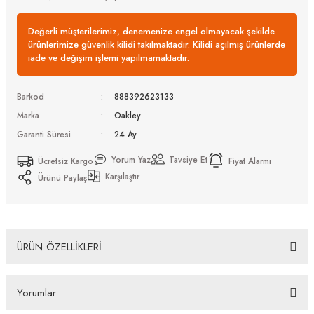
Değerli müşterilerimiz, denemenize engel olmayacak şekilde
ürünlerimize güvenlik kilidi takılmaktadır. Kilidi açılmış ürünlerde
iade ve değişim işlemi yapılmamaktadır.
Barkod
888392623133
Marka
Oakley
Garanti Süresi
24 Ay
Yorum Yaz
Tavsiye Et
Ücretsiz Kargo
Fiyat Alarmı
Karşılaştır
Ürünü Paylaş
ÜRÜN ÖZELLİKLERİ
Oakley OO 9284 928411 55 Güneş Gözlüğü
Yorumlar
Bazı bankaların çeşitli kredi kartlarına taksit sınırlandırması