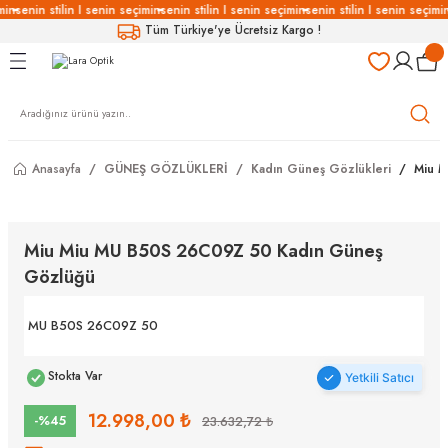
min
senin stilin I senin seçimin
senin stilin I senin seçimin
senin stilin I senin seçimin
Geri Dön
Geri Dön
Geri Dön
Geri Dön
Tüm Türkiye'ye Ücretsiz Kargo !
LÜKLERİ
LÜKLER
LÜSYON
Gözlükleri
özlükler
Anasayfa
GÜNEŞ GÖZLÜKLERİ
Kadın Güneş Gözlükleri
Miu M
Gözlükleri
özlükler
 Gözlükleri
Gözlükler
Miu Miu MU B50S 26C09Z 50 Kadın Güneş
Gözlüğü
Gözlükleri
Gözlükler
MU B50S 26C09Z 50
Stokta Var
Yetkili Satıcı
12.998,00 ₺
-%45
23.632,72 ₺