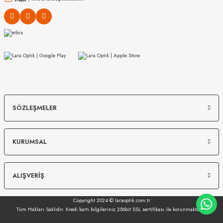
MIU MIU
MIU MIU
SÖZLEŞMELER
MU 54ZS 7OE5D1 53
MU 07ZS 1425S0 56
KURUMSAL
13.967
₺
12.149
₺
%45
25.394
₺
%45
22.089
₺
ALIŞVERİŞ
Copyright 2024 © laraoptik.com.tr
Tüm Hakları Saklıdır. Kredi kartı bilgileriniz 256bit SSL sertifikası ile korunmaktadır.