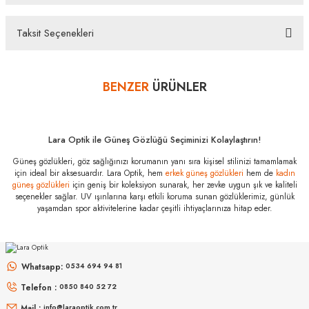
bankalar tarafından getirilmiştir. İstediğiniz taksit sayısında ödeme
hatası aldığınız durumda bankanızla irtibata geçip aksesuar
Taksit Seçenekleri
alışverişlerinde kredi kartınızın müsaade ettiği maksimum taksit
Bu ürüne ilk yorumu siz yapın!
sayısını lütfen bankanızın müşteri hizmetleri departmanından
öğreniniz.
BENZER
ÜRÜNLER
Yorum Yaz
Miu Miu MU B50S
26C09Z 50
Özellikleri
Marka
:
Miu Miu
Lara Optik ile Güneş Gözlüğü Seçiminizi Kolaylaştırın!
Stok Kodu
:
MU B50S 26C09Z 50
Güneş gözlükleri, göz sağlığınızı korumanın yanı sıra kişisel stilinizi tamamlamak
için ideal bir aksesuardır. Lara Optik, hem
erkek güneş gözlükleri
hem de
kadın
güneş gözlükleri
için geniş bir koleksiyon sunarak, her zevke uygun şık ve kaliteli
seçenekler sağlar. UV ışınlarına karşı etkili koruma sunan gözlüklerimiz, günlük
yaşamdan spor aktivitelerine kadar çeşitli ihtiyaçlarınıza hitap eder.
MIU MIU
MIU MIU
MU 54ZS ZVN70D 53
MU 11ZS 16K5S0 51
Whatsapp:
0534 694 94 81
Telefon :
0850 840 52 72
16.999
₺
14.498
₺
%45
30.907
₺
%45
26.360
₺
Mail :
info@laraoptik.com.tr