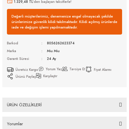
1.329,48 TL
'den başlayan taksitlerle!
Değerli müşterilerimiz, denemenize engel olmayacak şekilde
ürünlerimize güvenlik kilidi takılmaktadır. Kilidi açılmış ürünlerde
iade ve değişim işlemi yapılmamaktadır.
Barkod
8056262623374
Marka
Miu Miu
Garanti Süresi
24 Ay
Yorum Yaz
Tavsiye Et
Ücretsiz Kargo
Fiyat Alarmı
Karşılaştır
Ürünü Paylaş
ÜRÜN ÖZELLİKLERİ
Miu Miu MU B50S 26C09Z 50 Kadın Güneş Gözlüğü
Yorumlar
Bazı bankaların çeşitli kredi kartlarına taksit sınırlandırması