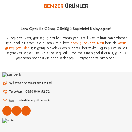
BENZER
ÜRÜNLER
Yorum Yaz
Miu Miu MU A57S
5AK20S 57
Özellikleri
Marka
:
Miu Miu
Lara Optik ile Güneş Gözlüğü Seçiminizi Kolaylaştırın!
Stok Kodu
:
MU A57S 5AK20S 57
Güneş gözlükleri, göz sağlığınızı korumanın yanı sıra kişisel stilinizi tamamlamak
için ideal bir aksesuardır. Lara Optik, hem
erkek güneş gözlükleri
hem de
kadın
güneş gözlükleri
için geniş bir koleksiyon sunarak, her zevke uygun şık ve kaliteli
seçenekler sağlar. UV ışınlarına karşı etkili koruma sunan gözlüklerimiz, günlük
yaşamdan spor aktivitelerine kadar çeşitli ihtiyaçlarınıza hitap eder.
MIU MIU
MIU MIU
MU 54ZS ZVN70D 53
MU 11ZS 16K5S0 51
Whatsapp:
0534 694 94 81
Telefon :
0850 840 52 72
16.999
₺
14.498
₺
%45
30.907
₺
%45
26.360
₺
Mail :
info@laraoptik.com.tr