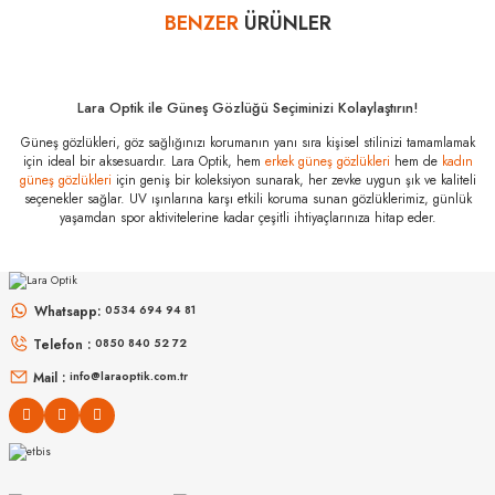
BENZER
ÜRÜNLER
Yorum Yaz
Miu Miu MU A56S
5AK08N 66
Özellikleri
Marka
:
Miu Miu
Lara Optik ile Güneş Gözlüğü Seçiminizi Kolaylaştırın!
Stok Kodu
:
MU A56S 5AK08N 66
Güneş gözlükleri, göz sağlığınızı korumanın yanı sıra kişisel stilinizi tamamlamak
için ideal bir aksesuardır. Lara Optik, hem
erkek güneş gözlükleri
hem de
kadın
güneş gözlükleri
için geniş bir koleksiyon sunarak, her zevke uygun şık ve kaliteli
seçenekler sağlar. UV ışınlarına karşı etkili koruma sunan gözlüklerimiz, günlük
yaşamdan spor aktivitelerine kadar çeşitli ihtiyaçlarınıza hitap eder.
MIU MIU
MIU MIU
MU 54ZS ZVN70D 53
MU 11ZS 16K5S0 51
Whatsapp:
0534 694 94 81
Telefon :
0850 840 52 72
16.999
₺
14.498
₺
%45
30.907
₺
%45
26.360
₺
Mail :
info@laraoptik.com.tr