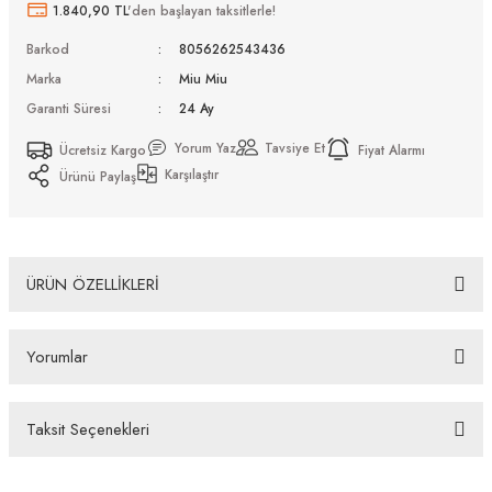
1.840,90 TL
'den başlayan taksitlerle!
Barkod
8056262543436
Marka
Miu Miu
Garanti Süresi
24 Ay
Yorum Yaz
Tavsiye Et
Ücretsiz Kargo
Fiyat Alarmı
Karşılaştır
Ürünü Paylaş
ÜRÜN ÖZELLİKLERİ
Miu Miu MU A56S 5AK08N 66 Kadın Güneş Gözlüğü
Yorumlar
Bazı bankaların çeşitli kredi kartlarına taksit sınırlandırması
bankalar tarafından getirilmiştir. İstediğiniz taksit sayısında ödeme
hatası aldığınız durumda bankanızla irtibata geçip aksesuar
Taksit Seçenekleri
alışverişlerinde kredi kartınızın müsaade ettiği maksimum taksit
Bu ürüne ilk yorumu siz yapın!
sayısını lütfen bankanızın müşteri hizmetleri departmanından
öğreniniz.