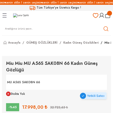
imin
senin stilin I senin seçimin
senin stilin I senin seçimin
senin stilin I senin seçimi
Geri Dön
Geri Dön
Geri Dön
Geri Dön
Tüm Türkiye'ye Ücretsiz Kargo !
LÜKLERİ
LÜKLER
LÜSYON
Gözlükleri
özlükler
Anasayfa
GÜNEŞ GÖZLÜKLERİ
Kadın Güneş Gözlükleri
Miu M
Gözlükleri
özlükler
 Gözlükleri
Gözlükler
Miu Miu MU A56S 5AK08N 66 Kadın Güneş
Gözlüğü
Gözlükleri
Gözlükler
MU A56S 5AK08N 66
Stokta Yok
Yetkili Satıcı
17.998,00 ₺
-%45
32.723,63 ₺