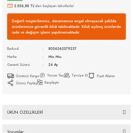
2.556,88 TL
'den başlayan taksitlerle!
Değerli müşterilerimiz, denemenize engel olmayacak şekilde
ürünlerimize güvenlik kilidi takılmaktadır. Kilidi açılmış ürünlerde
iade ve değişim işlemi yapılmamaktadır.
Barkod
8056262579237
Marka
Miu Miu
Garanti Süresi
24 Ay
Yorum Yaz
Tavsiye Et
Ücretsiz Kargo
Fiyat Alarmı
Karşılaştır
Ürünü Paylaş
ÜRÜN ÖZELLİKLERİ
Miu Miu MU A51S 5AK5S0 75 Kadın Güneş Gözlüğü
Yorumlar