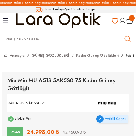
in
senin stilin I senin seçimin
senin stilin I senin seçimin
senin stilin I senin seçimin
Geri Dön
Geri Dön
Geri Dön
Geri Dön
Tüm Türkiye'ye Ücretsiz Kargo !
LÜKLERİ
LÜKLER
LÜSYON
Gözlükleri
özlükler
Gözlükleri
özlükler
Anasayfa
GÜNEŞ GÖZLÜKLERİ
Kadın Güneş Gözlükleri
Miu M
 Gözlükleri
Gözlükler
Miu Miu MU A51S 5AK5S0 75 Kadın Güneş
Gözlüğü
Gözlükleri
Gözlükler
MU A51S 5AK5S0 75
Stokta Var
Yetkili Satıcı
24.998,00 ₺
-%45
45.450,90 ₺