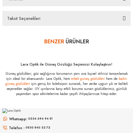
Bazı bankaların çeşitli kredi kartlarına taksit sınırlandırması
bankalar tarafından getirilmiştir. İstediğiniz taksit sayısında ödeme
hatası aldığınız durumda bankanızla irtibata geçip aksesuar
Taksit Seçenekleri
alışverişlerinde kredi kartınızın müsaade ettiği maksimum taksit
Bu ürüne ilk yorumu siz yapın!
sayısını lütfen bankanızın müşteri hizmetleri departmanından
öğreniniz.
BENZER
ÜRÜNLER
Yorum Yaz
Miu Miu MU A51S
5AK5S0 75
Özellikleri
Marka
:
Miu Miu
Lara Optik ile Güneş Gözlüğü Seçiminizi Kolaylaştırın!
Stok Kodu
:
MU A51S 5AK5S0 75
Güneş gözlükleri, göz sağlığınızı korumanın yanı sıra kişisel stilinizi tamamlamak
için ideal bir aksesuardır. Lara Optik, hem
erkek güneş gözlükleri
hem de
kadın
güneş gözlükleri
için geniş bir koleksiyon sunarak, her zevke uygun şık ve kaliteli
seçenekler sağlar. UV ışınlarına karşı etkili koruma sunan gözlüklerimiz, günlük
yaşamdan spor aktivitelerine kadar çeşitli ihtiyaçlarınıza hitap eder.
MIU MIU
MIU MIU
MU 54ZS ZVN70D 53
MU 54ZS 7OE5D1 53
Whatsapp:
0534 694 94 81
Telefon :
0850 840 52 72
16.999
₺
13.967
₺
%45
30.907
₺
%45
25.394
₺