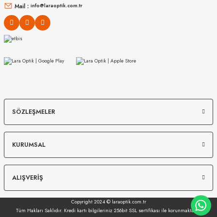
Mail :
info@laraoptik.com.tr
MIU MIU
MIU MIU
SÖZLEŞMELER
MU 03ZS 13Q40D 54
MU 07ZS 1425S0 56
KURUMSAL
8.988
₺
%20
11.235
₺
12.149
₺
%45
22.089
₺
ALIŞVERİŞ
Copyright 2024 © laraoptik.com.tr
Tüm Hakları Saklıdır. Kredi kartı bilgileriniz 256bit SSL sertifikası ile korunmaktadır.