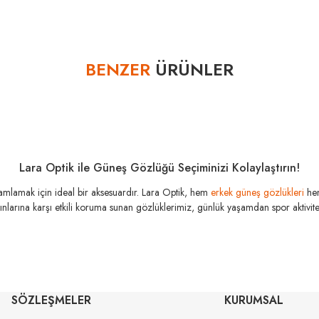
Bu ürüne ilk yorumu siz yapın!
BENZER
ÜRÜNLER
Yorum Yaz
Lara Optik ile Güneş Gözlüğü Seçiminizi Kolaylaştırın!
amamlamak için ideal bir aksesuardır. Lara Optik, hem
erkek güneş gözlükleri
he
şınlarına karşı etkili koruma sunan gözlüklerimiz, günlük yaşamdan spor aktivitele
MIU MIU
MI
SÖZLEŞMELER
KURUMSAL
MU 54ZS 7OE5D1 53
MU 07ZS
53