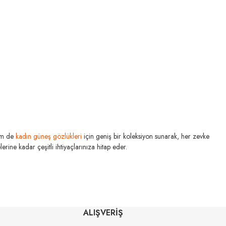
m de
kadın güneş gözlükleri
için geniş bir koleksiyon sunarak, her zevke
rine kadar çeşitli ihtiyaçlarınıza hitap eder.
MIU MIU
U MIU
MU 03ZS 13Q40D 54
ALIŞVERİŞ
 1425S0 56