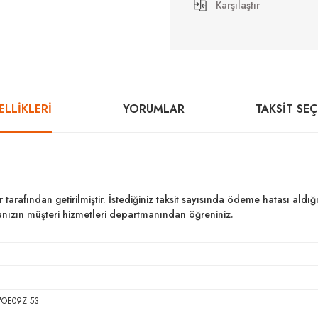
Karşılaştır
LLİKLERİ
YORUMLAR
TAKSIT SE
ar tarafından getirilmiştir. İstediğiniz taksit sayısında ödeme hatası al
kanızın müşteri hizmetleri departmanından öğreniniz.
7OE09Z 53