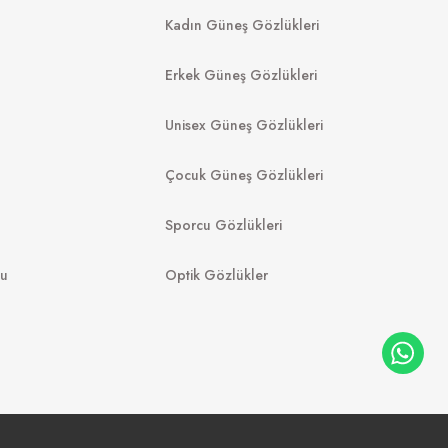
Kadın Güneş Gözlükleri
8.988
₺
%20
11.235
₺
12.149
₺
089
₺
Erkek Güneş Gözlükleri
Unisex Güneş Gözlükleri
Çocuk Güneş Gözlükleri
Sporcu Gözlükleri
mu
Optik Gözlükler
FURLA
GUE
SFU972 07T1 51
U W65613 51
7.889
₺
%55
17.531
₺