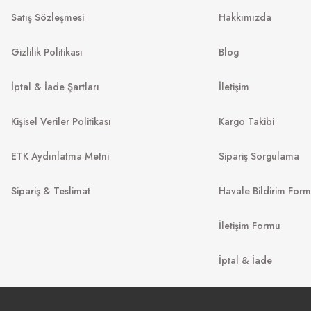
Satış Sözleşmesi
Hakkımızda
13.967
₺
%45
25.394
₺
%45
22.
.999
₺
Gizlilik Politikası
Blog
İptal & İade Şartları
İletişim
Kişisel Veriler Politikası
Kargo Takibi
ETK Aydınlatma Metni
Sipariş Sorgulama
Sipariş & Teslimat
Havale Bildirim For
İletişim Formu
VO
MIU MIU
İptal & İade
VO 5694S
80
MU 52YS ZVN5D1 54