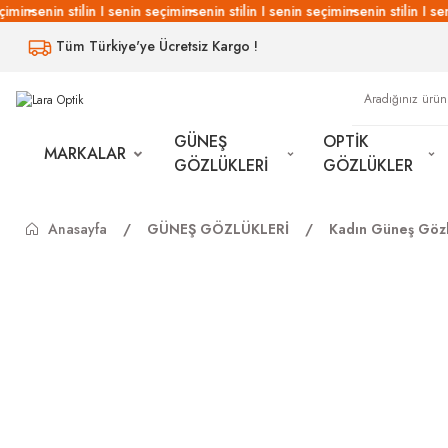
imin
senin stilin I senin seçimin
senin stilin I senin seçimin
senin stilin I se
Tüm Türkiye'ye Ücretsiz Kargo !
GÜNEŞ
OPTİK
MARKALAR
GÖZLÜKLERİ
GÖZLÜKLER
Anasayfa
GÜNEŞ GÖZLÜKLERİ
Kadın Güneş Gözl