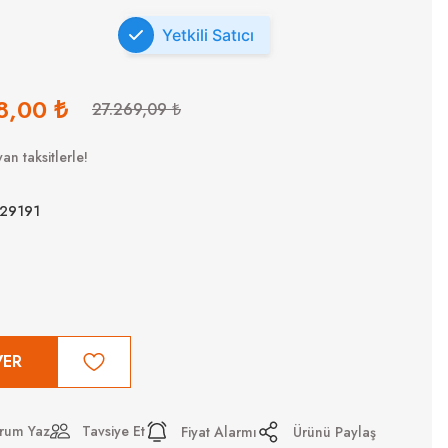
Yetkili Satıcı
8,00 ₺
27.269,09 ₺
an taksitlerle!
29191
VER
rum Yaz
Tavsiye Et
Fiyat Alarmı
Ürünü Paylaş