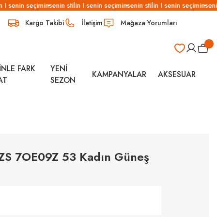
n I senin seçimin
senin stilin I senin seçimin
senin stilin I senin seçimin
senin
Kargo Takibi
İletişim
Mağaza Yorumları
İNLE FARK
YENİ
KAMPANYALAR
AKSESUAR
AT
SEZON
ZS 7OE09Z 53 Kadın Güneş