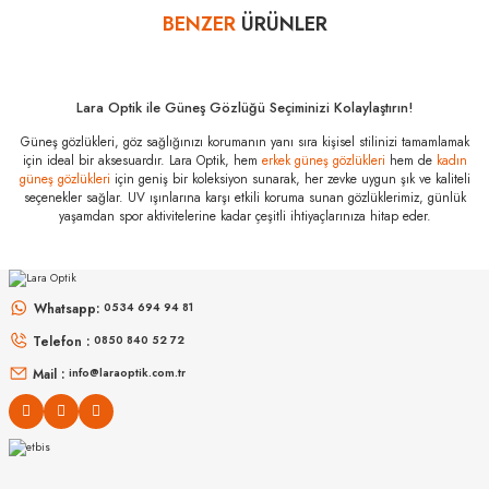
bankalar tarafından getirilmiştir. İstediğiniz taksit sayısında ödeme
BENZER
ÜRÜNLER
Yorum Yaz
hatası aldığınız durumda bankanızla irtibata geçip aksesuar
alışverişlerinde kredi kartınızın müsaade ettiği maksimum taksit
sayısını lütfen bankanızın müşteri hizmetleri departmanından
öğreniniz.
Lara Optik ile Güneş Gözlüğü Seçiminizi Kolaylaştırın!
Miu Miu MU 50WS
Güneş gözlükleri, göz sağlığınızı korumanın yanı sıra kişisel stilinizi tamamlamak
ZVN5D1 59
için ideal bir aksesuardır. Lara Optik, hem
erkek güneş gözlükleri
hem de
kadın
Özellikleri
güneş gözlükleri
için geniş bir koleksiyon sunarak, her zevke uygun şık ve kaliteli
seçenekler sağlar. UV ışınlarına karşı etkili koruma sunan gözlüklerimiz, günlük
Marka
:
Miu Miu
yaşamdan spor aktivitelerine kadar çeşitli ihtiyaçlarınıza hitap eder.
Stok Kodu
:
MU 50WS ZVN5D1 59
MIU MIU
MIU MIU
MU 54ZS ZVN70D 53
MU 54ZS 7OE5D1 53
Whatsapp:
0534 694 94 81
Telefon :
0850 840 52 72
16.999
₺
13.967
₺
%45
30.907
₺
%45
25.394
₺
Mail :
info@laraoptik.com.tr