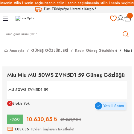
in
senin stilin I senin seçimin
senin stilin I senin seçimin
senin stilin I senin seçimin
Geri Dön
Geri Dön
Geri Dön
Geri Dön
Tüm Türkiye'ye Ücretsiz Kargo !
LÜKLERİ
LÜKLER
LÜSYON
Gözlükleri
özlükler
Anasayfa
GÜNEŞ GÖZLÜKLERİ
Kadın Güneş Gözlükleri
Miu 
Gözlükleri
özlükler
 Gözlükleri
Gözlükler
Miu Miu MU 50WS ZVN5D1 59 Güneş Gözlüğü
Gözlükleri
Gözlükler
MU 50WS ZVN5D1 59
Stokta Yok
Yetkili Satıcı
10.630,85 ₺
-%50
21.261,70 ₺
1.087,36 TL
'den başlayan taksitlerle!