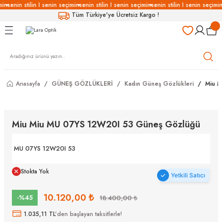
min
senin stilin I senin seçimin
senin stilin I senin seçimin
senin stilin I senin seçimin
Geri Dön
Geri Dön
Geri Dön
Geri Dön
Tüm Türkiye'ye Ücretsiz Kargo !
LÜKLERİ
LÜKLER
LÜSYON
Gözlükleri
özlükler
Anasayfa
GÜNEŞ GÖZLÜKLERİ
Kadın Güneş Gözlükleri
Miu M
Gözlükleri
özlükler
 Gözlükleri
Gözlükler
Miu Miu MU 07YS 12W20I 53 Güneş Gözlüğü
Gözlükleri
Gözlükler
MU 07YS 12W20I 53
Stokta Yok
Yetkili Satıcı
10.120,00 ₺
-%45
18.400,00 ₺
1.035,11 TL
'den başlayan taksitlerle!