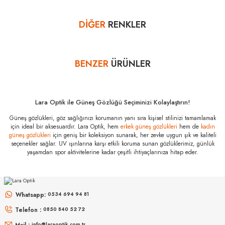
sayısını lütfen bankanızın müşteri hizmetleri departmanından
öğreniniz.
DİĞER
RENKLER
Yorum Yaz
Miu Miu MU 07YS
12W20I 53
Özellikleri
TÜKENDİ
TÜKENDİ
BENZER
ÜRÜNLER
Marka
:
Miu Miu
Stok Kodu
:
MU 07YS 12W20I 53
Cam Tipi
:
Poliamid
Lara Optik ile Güneş Gözlüğü Seçiminizi Kolaylaştırın!
Cam Rengi
:
Mor
Güneş gözlükleri, göz sağlığınızı korumanın yanı sıra kişisel stilinizi tamamlamak
Degrade
:
Yok
için ideal bir aksesuardır. Lara Optik, hem
erkek güneş gözlükleri
hem de
kadın
MIU MIU
MIU MIU
güneş gözlükleri
için geniş bir koleksiyon sunarak, her zevke uygun şık ve kaliteli
Polarize
:
Yok
seçenekler sağlar. UV ışınlarına karşı etkili koruma sunan gözlüklerimiz, günlük
MU 07YS VAU6S1 53
MU 07YS 1AB5D1 53
yaşamdan spor aktivitelerine kadar çeşitli ihtiyaçlarınıza hitap eder.
Çerçeve Rengi
:
Pembe
Ekartman
:
53 mm
MIU MIU
MIU MIU
10.615
₺
10.149
₺
%45
19.300
₺
%45
18.452
₺
Köprü Ölçüsü
:
18 mm
MU 54ZS ZVN70D 53
MU 11ZS 16K5S0 51
Whatsapp:
0534 694 94 81
Sap Ölçüsü
:
135 mm
Telefon :
0850 840 52 72
Çerçeve Tipi
:
Tam Çerçeve
16.999
₺
14.498
₺
%45
30.907
₺
%45
26.360
₺
Mail :
info@laraoptik.com.tr