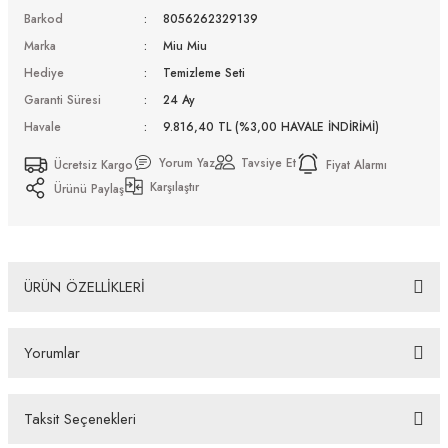
Barkod
8056262329139
Marka
Miu Miu
Hediye
Temizleme Seti
Garanti Süresi
24 Ay
Havale
9.816,40 TL (%3,00 HAVALE İNDİRİMİ)
Yorum Yaz
Tavsiye Et
Ücretsiz Kargo
Fiyat Alarmı
Karşılaştır
Ürünü Paylaş
ÜRÜN ÖZELLİKLERİ
Miu Miu MU 07YS 12W20I 53 Güneş Gözlüğü
Yorumlar
Bazı bankaların çeşitli kredi kartlarına taksit sınırlandırması
bankalar tarafından getirilmiştir. İstediğiniz taksit sayısında ödeme
hatası aldığınız durumda bankanızla irtibata geçip aksesuar
Taksit Seçenekleri
alışverişlerinde kredi kartınızın müsaade ettiği maksimum taksit
Bu ürüne ilk yorumu siz yapın!