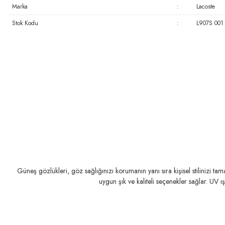
Marka
:
Lacoste
Stok Kodu
:
L907S 001
Güneş gözlükleri, göz sağlığınızı korumanın yanı sıra kişisel stilinizi t
uygun şık ve kaliteli seçenekler sağlar. UV ı
PERSOL
RAY-BAN