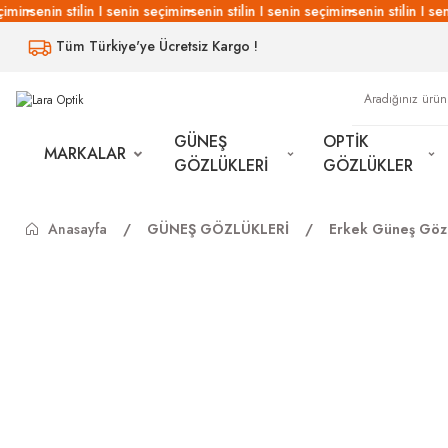
imin
senin stilin I senin seçimin
senin stilin I senin seçimin
senin stilin I sen
Tüm Türkiye'ye Ücretsiz Kargo !
GÜNEŞ
OPTİK
MARKALAR
GÖZLÜKLERİ
GÖZLÜKLER
Anasayfa
GÜNEŞ GÖZLÜKLERİ
Erkek Güneş Gözl