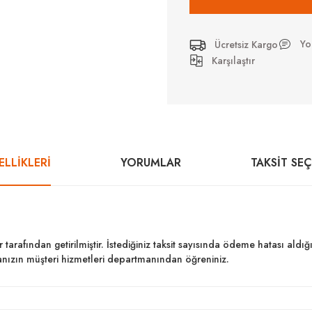
Yo
Ücretsiz Kargo
Karşılaştır
LLİKLERİ
YORUMLAR
TAKSIT SE
ar tarafından getirilmiştir. İstediğiniz taksit sayısında ödeme hatası al
kanızın müşteri hizmetleri departmanından öğreniniz.