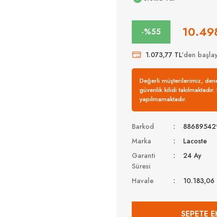
10.49
-%55
1.073,77 TL
'den başlay
Değerli müşterilerimiz, de
güvenlik kilidi takılmaktadır
yapılmamaktadır.
Barkod
88689542
Marka
Lacoste
Garanti
24 Ay
Süresi
Havale
10.183,06
SEPETE E