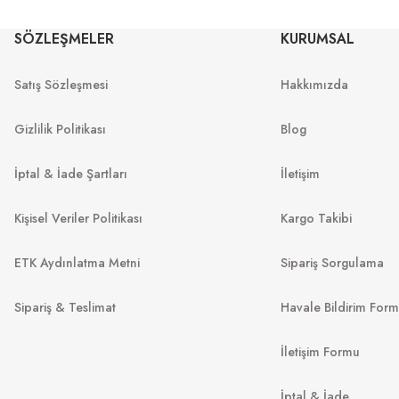
OAKLE
OAKLEY
SÖZLEŞMELER
KURUMSAL
OO 9242 9242
OO 9242 924203 52
Satış Sözleşmesi
Hakkımızda
7
₺
9.289
₺
%55
19.995
₺
%55
20.642
₺
Gizlilik Politikası
Blog
İptal & İade Şartları
İletişim
Kişisel Veriler Politikası
Kargo Takibi
ETK Aydınlatma Metni
Sipariş Sorgulama
Sipariş & Teslimat
Havale Bildirim For
SERENGETI
İletişim Formu
LACOSTE
Modugno 2.0 SS566004 63
İptal & İade
L907S 424 52