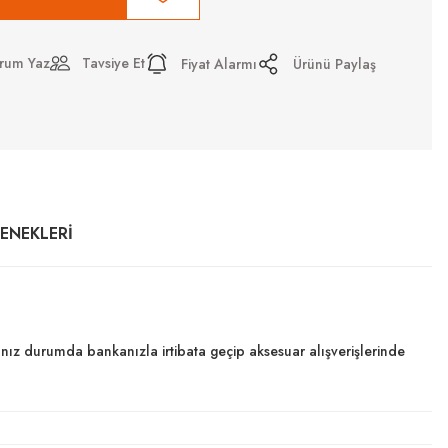
rum Yaz
Tavsiye Et
Fiyat Alarmı
Ürünü Paylaş
ÇENEKLERI
dığınız durumda bankanızla irtibata geçip aksesuar alışverişlerinde