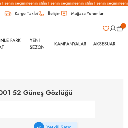
 I senin seçimin
senin stilin I senin seçimin
senin stilin I senin seçimin
senin 
Kargo Takibi
İletişim
Mağaza Yorumları
İNLE FARK
YENİ
KAMPANYALAR
AKSESUAR
AT
SEZON
 001 52 Güneş Gözlüğü
Yetkili Satıcı