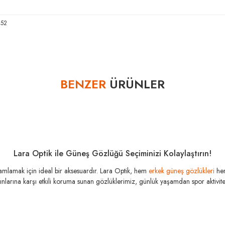
 52
Bu ürüne ilk yorumu siz yapın!
BENZER
ÜRÜNLER
Yorum Yaz
Lara Optik ile Güneş Gözlüğü Seçiminizi Kolaylaştırın!
amamlamak için ideal bir aksesuardır. Lara Optik, hem
erkek güneş gözlükleri
he
şınlarına karşı etkili koruma sunan gözlüklerimiz, günlük yaşamdan spor aktivitele