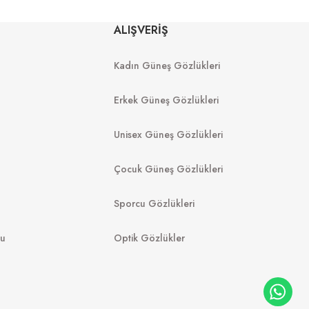
Y
RAY-BAN
ALIŞVERİŞ
01 52
Rb 0360S 140371 57
Kadın Güneş Gözlükleri
8.998
₺
6.050
₺
%45
11.000
₺
Erkek Güneş Gözlükleri
Unisex Güneş Gözlükleri
Çocuk Güneş Gözlükleri
Sporcu Gözlükleri
mu
Optik Gözlükler