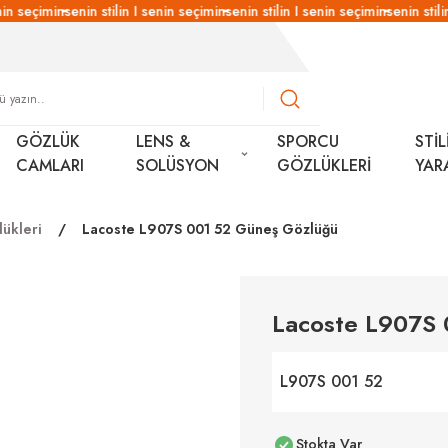
in seçimin
senin stilin I senin seçimin
senin stilin I senin seçimin
senin stilin
GÖZLÜK
LENS &
SPORCU
STİL
CAMLARI
SOLÜSYON
GÖZLÜKLERİ
YAR
ükleri
Lacoste L907S 001 52 Güneş Gözlüğü
Lacoste L907S
L907S 001 52
Stokta Var