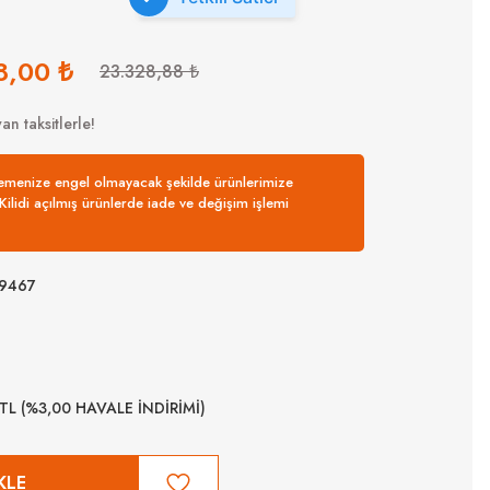
8,00 ₺
23.328,88 ₺
an taksitlerle!
nemenize engel olmayacak şekilde ürünlerimize
. Kilidi açılmış ürünlerde iade ve değişim işlemi
9467
 TL (%3,00 HAVALE İNDİRİMİ)
KLE