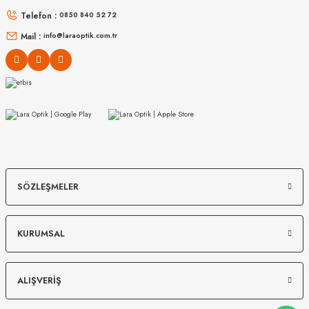
Telefon :
0850 840 52 72
16.999
₺
14.498
₺
%45
30.907
₺
%45
26.360
₺
Mail :
info@laraoptik.com.tr
MIU MIU
MIU MIU
SÖZLEŞMELER
MU 54ZS 7OE5D1 53
MU 07ZS 1425S0 56
KURUMSAL
13.967
₺
12.149
₺
%45
25.394
₺
%45
22.089
₺
ALIŞVERİŞ