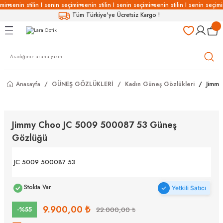
min
senin stilin I senin seçimin
senin stilin I senin seçimin
senin stilin I senin seçimi
Geri Dön
Geri Dön
Geri Dön
Geri Dön
Tüm Türkiye'ye Ücretsiz Kargo !
LÜKLERİ
LÜKLER
LÜSYON
Gözlükleri
özlükler
Anasayfa
GÜNEŞ GÖZLÜKLERİ
Kadın Güneş Gözlükleri
Jimmy
Gözlükleri
özlükler
 Gözlükleri
Gözlükler
Jimmy Choo JC 5009 500087 53 Güneş
Gözlüğü
Gözlükleri
Gözlükler
JC 5009 500087 53
Stokta Var
Yetkili Satıcı
9.900,00 ₺
-%55
22.000,00 ₺