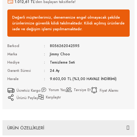
1.012,61 TL
'den başlayan taksitlerle!
Değerli müşterilerimiz, denemenize engel olmayacak şekilde
ürünlerimize güvenlik kilidi takılmaktadır. Kilidi açılmış ürünlerde
iade ve değişim işlemi yapılmamaktadır.
Barkod
8056262042595
Marka
Jimmy Choo
Hediye
Temizleme Seti
Garanti Süresi
24 Ay
Havale
9.603,00 TL (%3,00 HAVALE İNDİRİMİ)
Yorum Yaz
Tavsiye Et
Ücretsiz Kargo
Fiyat Alarmı
Karşılaştır
Ürünü Paylaş
ÜRÜN ÖZELLİKLERİ