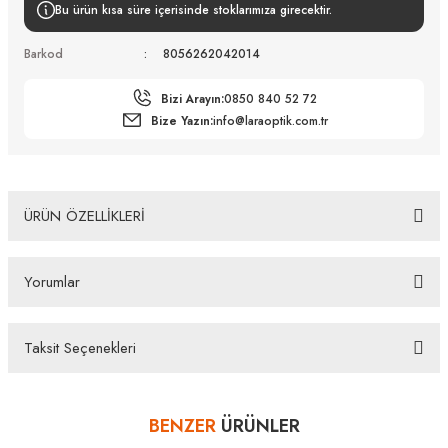
Bu ürün kısa süre içerisinde stoklarımıza girecektir.
Barkod
8056262042014
Bizi Arayın:
0850 840 52 72
Bize Yazın:
info@laraoptik.com.tr
ÜRÜN ÖZELLİKLERİ
Jimmy Choo JC 4001B 300673 63 Güneş Gözlüğü Tüm Ürünlerimiz UV-400 koruma özelliğine
sahiptir. Distribütör firma tarafından fabrikasyon hatalara karşı 2 yıl garantilidir. Almış
Yorumlar
olduğunuz Jimmy Choo JC 4001B 300673 63 Güneş Gözlüğü ürünü depolarımızdan orjinal
kutusu, Firma kaşeli ve imzalı garanti belgesi ve temizleme seti ile gönderilecektir. İade ve
Değişim Koşulları İade edeceğiniz veya değişimini gerçekleştireceğiniz ürün/ürünlerin size
ulaştığında üzerinde bulunan koruma kilidinin çıkarılmamış olması durumunda, ürün kutu
Taksit Seçenekleri
içeriğinin eksiksiz olarak ambalajlı zarar görmeyecek şekilde tarafımıza göndermelisiniz.
Bu ürüne ilk yorumu siz yapın!
Bazı bankaların çeşitli kredi kartlarına taksit sınırlandırması
bankalar tarafından getirilmiştir. İstediğiniz taksit sayısında ödeme
BENZER
ÜRÜNLER
Yorum Yaz
hatası aldığınız durumda bankanızla irtibata geçip aksesuar
alışverişlerinde kredi kartınızın müsaade ettiği maksimum taksit