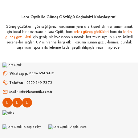
sayısını lütfen bankanızın müşteri hizmetleri departmanından
öğreniniz.
Lara Optik ile Güneş Gözlüğü Seçiminizi Kolaylaştırın!
Jimmy Choo JC
Güneş gözlükleri, göz sağlığınızı korumanın yanı sıra kişisel stilinizi tamamlamak
4001B 300673
için ideal bir aksesuardır. Lara Optik, hem
erkek güneş gözlükleri
hem de
kadın
63 Özellikleri
güneş gözlükleri
için geniş bir koleksiyon sunarak, her zevke uygun şık ve kaliteli
seçenekler sağlar. UV ışınlarına karşı etkili koruma sunan gözlüklerimiz, günlük
Marka
:
Jimmy Choo
yaşamdan spor aktivitelerine kadar çeşitli ihtiyaçlarınıza hitap eder.
Stok Kodu
:
JC 4001B 300673 63
MIU MIU
MIU MIU
MU 54ZS ZVN70D 53
MU 11ZS 16K5S0 51
Whatsapp:
0534 694 94 81
Telefon :
0850 840 52 72
16.999
₺
14.498
₺
%45
30.907
₺
%45
26.360
₺
Mail :
info@laraoptik.com.tr