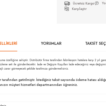
Yo
Ücretsiz Kargo
Karşılaştır
LLİKLERİ
YORUMLAR
TAKSIT SE
zelliğine sahiptir. Distribütör firma tarafından fabrikasyon hatalara karşı 2 yıl g
izleme seti ile gönderilecektir. İade ve Değişim Koşulları İade edeceğiniz veya değişi
ajlı zarar görmeyecek şekilde tarafımıza göndermelisiniz.
ar tarafından getirilmiştir. İstediğiniz taksit sayısında ödeme hatası al
kanızın müşteri hizmetleri departmanından öğreniniz.
deria