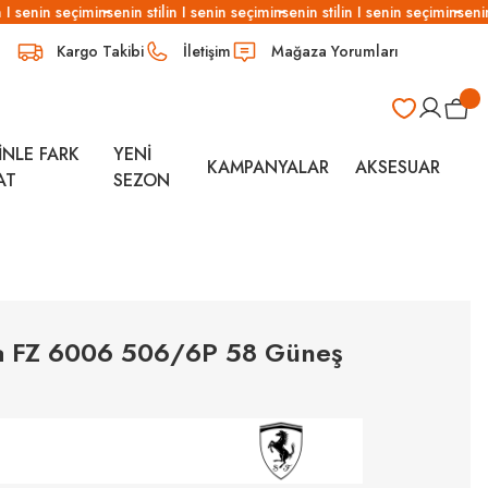
I senin seçimin
senin stilin I senin seçimin
senin stilin I senin seçimin
senin 
Kargo Takibi
İletişim
Mağaza Yorumları
İNLE FARK
YENİ
KAMPANYALAR
AKSESUAR
AT
SEZON
ia FZ 6006 506/6P 58 Güneş