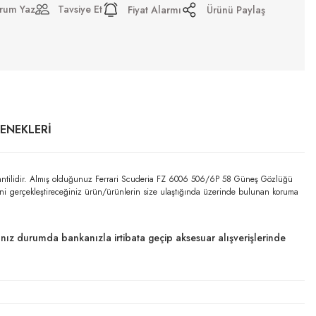
rum Yaz
Tavsiye Et
Fiyat Alarmı
Ürünü Paylaş
ÇENEKLERI
arantilidir. Almış olduğunuz Ferrari Scuderia FZ 6006 506/6P 58 Güneş Gözlüğü
mini gerçekleştireceğiniz ürün/ürünlerin size ulaştığında üzerinde bulunan koruma
dığınız durumda bankanızla irtibata geçip aksesuar alışverişlerinde