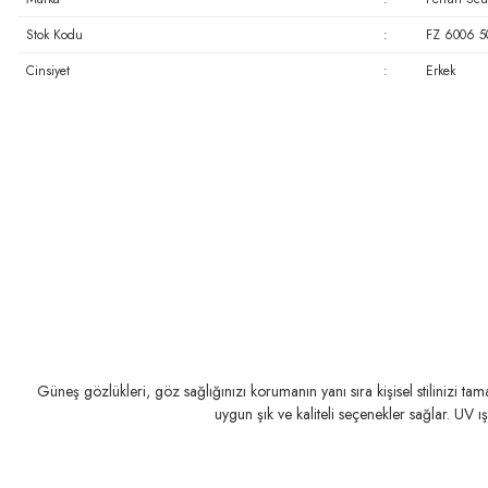
Stok Kodu
:
FZ 6006 5
Cinsiyet
:
Erkek
Güneş gözlükleri, göz sağlığınızı korumanın yanı sıra kişisel stilinizi t
uygun şık ve kaliteli seçenekler sağlar. UV ı