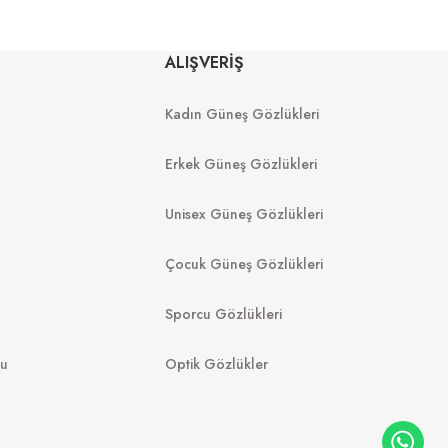
Y
RAY-BAN
ALIŞVERİŞ
01 52
Rb 0360S 140371 57
Kadın Güneş Gözlükleri
8.998
₺
6.050
₺
%45
11.000
₺
Erkek Güneş Gözlükleri
Unisex Güneş Gözlükleri
Çocuk Güneş Gözlükleri
Sporcu Gözlükleri
mu
Optik Gözlükler