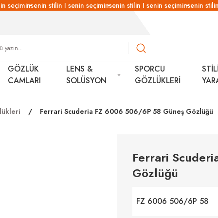
n seçimin
senin stilin I senin seçimin
senin stilin I senin seçimin
senin stilin 
GÖZLÜK
LENS &
SPORCU
STİL
CAMLARI
SOLÜSYON
GÖZLÜKLERİ
YAR
ükleri
Ferrari Scuderia FZ 6006 506/6P 58 Güneş Gözlüğü
Ferrari Scuder
Gözlüğü
FZ 6006 506/6P 58