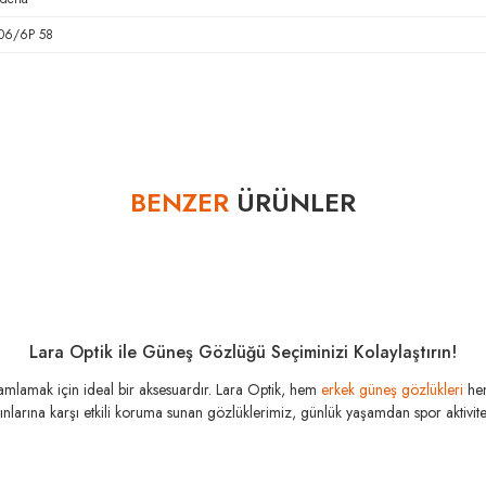
06/6P 58
Bu ürüne ilk yorumu siz yapın!
BENZER
ÜRÜNLER
Yorum Yaz
Lara Optik ile Güneş Gözlüğü Seçiminizi Kolaylaştırın!
amamlamak için ideal bir aksesuardır. Lara Optik, hem
erkek güneş gözlükleri
he
şınlarına karşı etkili koruma sunan gözlüklerimiz, günlük yaşamdan spor aktivitele