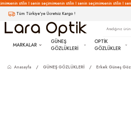
min
senin stilin I senin seçimin
senin stilin I senin seçimin
senin stilin I seni
Tüm Türkiye'ye Ücretsiz Kargo !
GÜNEŞ
OPTİK
MARKALAR
GÖZLÜKLERİ
GÖZLÜKLER
Anasayfa
GÜNEŞ GÖZLÜKLERİ
Erkek Güneş Gözl