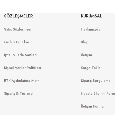
OAKLE
OAKLEY
SÖZLEŞMELER
KURUMSAL
OO 9242 9242
OO 9242 924203 52
Satış Sözleşmesi
Hakkımızda
7
₺
9.289
₺
%55
19.995
₺
%55
20.642
₺
Gizlilik Politikası
Blog
İptal & İade Şartları
İletişim
Kişisel Veriler Politikası
Kargo Takibi
ETK Aydınlatma Metni
Sipariş Sorgulama
Sipariş & Teslimat
Havale Bildirim For
SERENGETI
İletişim Formu
LACOSTE