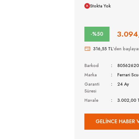
Stokta Yok
3.094
-%50
316,55 TL
'den başlayan
Barkod
80562620
Marka
Ferrari Scu
Garanti
24 Ay
Süresi
Havale
3.002,00 
GELINCE HABER 