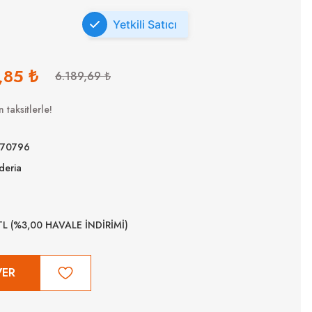
Yetkili Satıcı
,85 ₺
6.189,69 ₺
 taksitlerle!
70796
deria
TL (%3,00 HAVALE İNDİRİMİ)
VER