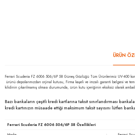
ÜRÜN ÖZE
Ferrari Scuderia FZ 6006 506/6P 58 Güneş Gözlüğü Tüm Ürünlerimiz UV-400 koruma ö
ürünü depolarımızdan orjinal kutusu, Firma kaşeli ve imzalı garanti belgesi ve tem
kilidinin çıkarılmamış olması durumunda, ürün kutu içeriğinin eksiksiz olarak ambal
Bazı bankaların çeşitli kredi kartlarına taksit sınırlandırması bankal
kredi kartınızın müsaade ettiği maksimum taksit sayısını lütfen ban
Ferrari Scuderia FZ 6006 506/6P 58 Özellikleri
Marka
:
Ferrari Scu