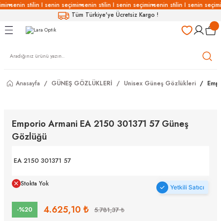
imin
senin stilin I senin seçimin
senin stilin I senin seçimin
senin stilin I senin seçimi
Geri Dön
Geri Dön
Geri Dön
Geri Dön
Tüm Türkiye'ye Ücretsiz Kargo !
LÜKLERİ
LÜKLER
LÜSYON
Gözlükleri
özlükler
Anasayfa
GÜNEŞ GÖZLÜKLERİ
Unisex Güneş Gözlükleri
Empo
Gözlükleri
özlükler
 Gözlükleri
Gözlükler
Emporio Armani EA 2150 301371 57 Güneş
Gözlüğü
Gözlükleri
Gözlükler
EA 2150 301371 57
Stokta Yok
Yetkili Satıcı
4.625,10 ₺
-%20
5.781,37 ₺