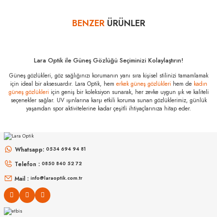
Bazı bankaların çeşitli kredi kartlarına taksit sınırlandırması
bankalar tarafından getirilmiştir. İstediğiniz taksit sayısında ödeme
BENZER
ÜRÜNLER
Yorum Yaz
hatası aldığınız durumda bankanızla irtibata geçip aksesuar
alışverişlerinde kredi kartınızın müsaade ettiği maksimum taksit
sayısını lütfen bankanızın müşteri hizmetleri departmanından
öğreniniz.
Lara Optik ile Güneş Gözlüğü Seçiminizi Kolaylaştırın!
Emporio Armani
Güneş gözlükleri, göz sağlığınızı korumanın yanı sıra kişisel stilinizi tamamlamak
EA 2150 301371
için ideal bir aksesuardır. Lara Optik, hem
erkek güneş gözlükleri
hem de
kadın
57 Özellikleri
güneş gözlükleri
için geniş bir koleksiyon sunarak, her zevke uygun şık ve kaliteli
seçenekler sağlar. UV ışınlarına karşı etkili koruma sunan gözlüklerimiz, günlük
Marka
:
Emporio Armani
yaşamdan spor aktivitelerine kadar çeşitli ihtiyaçlarınıza hitap eder.
Stok Kodu
:
EA 2150 301371 57
RAY-BAN
RAY-BAN
Rb 0103S 002/GR 53
Rb 2230 902/51 51
Whatsapp:
0534 694 94 81
9.889
₺
Telefon :
0850 840 52 72
6.998
₺
%45
17.980
₺
%45
12.723
₺
Mail :
info@laraoptik.com.tr