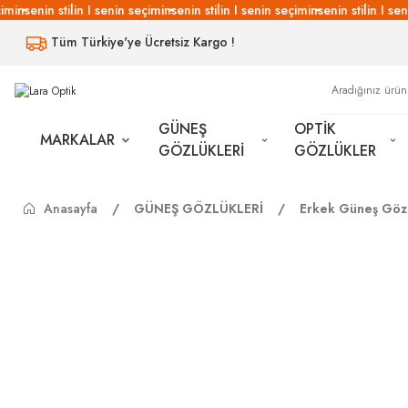
min
senin stilin I senin seçimin
senin stilin I senin seçimin
senin stilin I seni
Tüm Türkiye'ye Ücretsiz Kargo !
GÜNEŞ
OPTİK
MARKALAR
GÖZLÜKLERİ
GÖZLÜKLER
Anasayfa
GÜNEŞ GÖZLÜKLERİ
Erkek Güneş Gözl