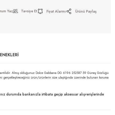
rum Yaz
Tavsiye Et
Fiyat Alarmı
Ürünü Paylaş
ÇENEKLERI
 garantilidir. Almış olduğunuz Dolce Gabbana DG 6196 252587 59 Güneş Gözlüğü
mini gerçekleştireceğiniz ürün/ürünlerin size ulaştığında üzerinde bulunan koruma
dığınız durumda bankanızla irtibata geçip aksesuar alışverişlerinde