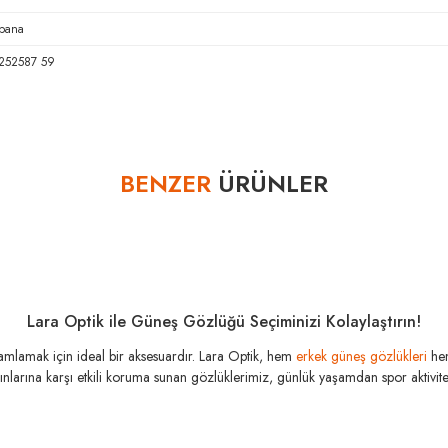
bana
252587 59
Bu ürüne ilk yorumu siz yapın!
BENZER
ÜRÜNLER
Yorum Yaz
Lara Optik ile Güneş Gözlüğü Seçiminizi Kolaylaştırın!
amamlamak için ideal bir aksesuardır. Lara Optik, hem
erkek güneş gözlükleri
he
şınlarına karşı etkili koruma sunan gözlüklerimiz, günlük yaşamdan spor aktivitele