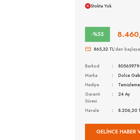
Stokta Yok
8.460
-%55
865,32 TL
'den başlayan
Barkod
80565979
Marka
Dolce Ga
Hediye
Temizleme 
Garanti
24 Ay
Süresi
Havale
8.206,20 
GELINCE HABER 