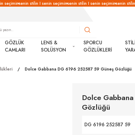
n seçimin
senin stilin I senin seçimin
senin stilin I senin seçimin
senin stilin 
GÖZLÜK
LENS &
SPORCU
STİL
CAMLARI
SOLÜSYON
GÖZLÜKLERİ
YAR
ükleri
Dolce Gabbana DG 6196 252587 59 Güneş Gözlüğü
Dolce Gabbana
Gözlüğü
DG 6196 252587 59