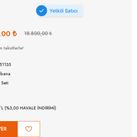
Yetkili Satıcı
,00 ₺
18.800,00 ₺
 taksitlerle!
51135
bbana
Seti
TL (%3,00 HAVALE İNDİRİMİ)
VER