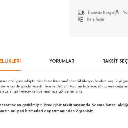
Yo
Ücretsiz Kargo
Karşılaştır
LLİKLERİ
YORUMLAR
TAKSIT SE
zelliğine sahiptir. Distribütör firma tarafından fabrikasyon hatalara karşı 2 yıl
izleme seti ile gönderilecektir. İade ve Değişim Koşulları İade edeceğiniz veya değişi
ajlı zarar görmeyecek şekilde tarafımıza göndermelisiniz.
ar tarafından getirilmiştir. İstediğiniz taksit sayısında ödeme hatası al
kanızın müşteri hizmetleri departmanından öğreniniz.