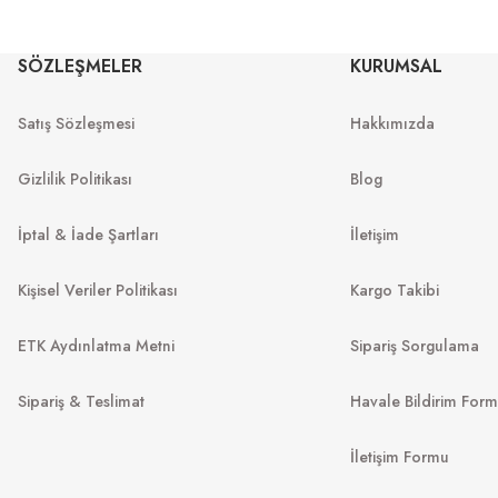
OAKLE
OAKLEY
SÖZLEŞMELER
KURUMSAL
OO 9242 9242
OO 9242 924203 52
Satış Sözleşmesi
Hakkımızda
7
₺
9.289
₺
%55
19.995
₺
%55
20.642
₺
Gizlilik Politikası
Blog
İptal & İade Şartları
İletişim
Kişisel Veriler Politikası
Kargo Takibi
ETK Aydınlatma Metni
Sipariş Sorgulama
Sipariş & Teslimat
Havale Bildirim For
SERENGETI
İletişim Formu
LACOSTE