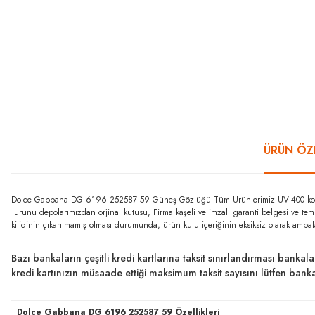
ÜRÜN ÖZE
Dolce Gabbana DG 6196 252587 59 Güneş Gözlüğü Tüm Ürünlerimiz UV-400 koruma ö
ürünü depolarımızdan orjinal kutusu, Firma kaşeli ve imzalı garanti belgesi ve tem
kilidinin çıkarılmamış olması durumunda, ürün kutu içeriğinin eksiksiz olarak ambal
Bazı bankaların çeşitli kredi kartlarına taksit sınırlandırması bankal
kredi kartınızın müsaade ettiği maksimum taksit sayısını lütfen ban
Dolce Gabbana DG 6196 252587 59 Özellikleri