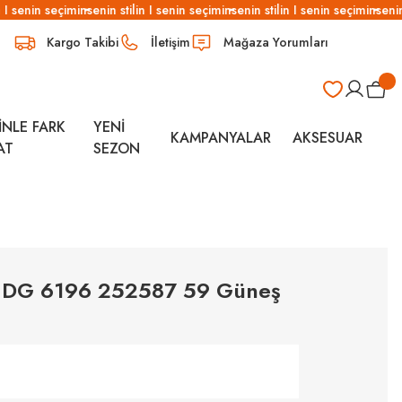
I senin seçimin
senin stilin I senin seçimin
senin stilin I senin seçimin
senin s
Kargo Takibi
İletişim
Mağaza Yorumları
İNLE FARK
YENİ
KAMPANYALAR
AKSESUAR
AT
SEZON
 DG 6196 252587 59 Güneş