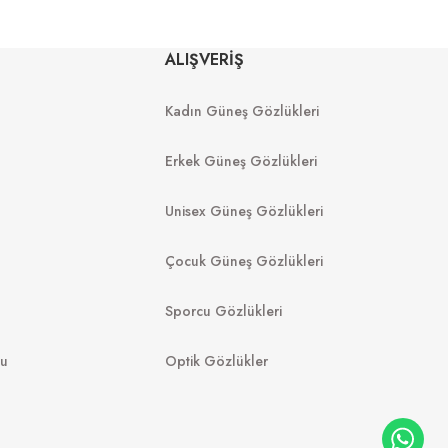
Y
RAY-BAN
ALIŞVERİŞ
01 52
Rb 0360S 140371 57
Kadın Güneş Gözlükleri
8.998
₺
6.050
₺
%45
11.000
₺
Erkek Güneş Gözlükleri
Unisex Güneş Gözlükleri
Çocuk Güneş Gözlükleri
Sporcu Gözlükleri
mu
Optik Gözlükler