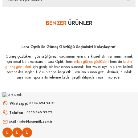
içeriğinin eksiksiz olarak ambalajlı zarar görmeyecek şekilde tarafımıza göndermelisiniz.
Bu ürüne ilk yorumu siz yapın!
Bazı bankaların çeşitli kredi kartlarına taksit sınırlandırması
bankalar tarafından getirilmiştir. İstediğiniz taksit sayısında ödeme
BENZER
ÜRÜNLER
Yorum Yaz
hatası aldığınız durumda bankanızla irtibata geçip aksesuar
alışverişlerinde kredi kartınızın müsaade ettiği maksimum taksit
sayısını lütfen bankanızın müşteri hizmetleri departmanından
öğreniniz.
Lara Optik ile Güneş Gözlüğü Seçiminizi Kolaylaştırın!
Dolce Gabbana
Güneş gözlükleri, göz sağlığınızı korumanın yanı sıra kişisel stilinizi tamamlamak
DG 6134 325787
için ideal bir aksesuardır. Lara Optik, hem
erkek güneş gözlükleri
hem de
kadın
57 Özellikleri
güneş gözlükleri
için geniş bir koleksiyon sunarak, her zevke uygun şık ve kaliteli
seçenekler sağlar. UV ışınlarına karşı etkili koruma sunan gözlüklerimiz, günlük
Marka
:
Dolce Gabbana
yaşamdan spor aktivitelerine kadar çeşitli ihtiyaçlarınıza hitap eder.
Stok Kodu
:
DG 6134 325787 57
PERSOL
RAY-BAN
Cinsiyet
:
Erkek
PO 3152S 901531 52
RB 3447 001/3M 50
Whatsapp:
0534 694 94 81
8.827
₺
Telefon :
0850 840 52 72
%50
17.654
₺
6.998
₺
%45
12.723
₺
Mail :
info@laraoptik.com.tr