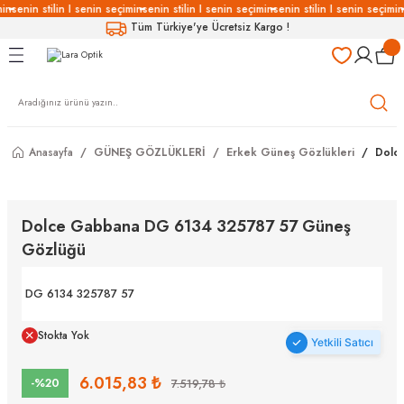
in
senin stilin I senin seçimin
senin stilin I senin seçimin
senin stilin I senin seçimin
Geri Dön
Geri Dön
Geri Dön
Geri Dön
Tüm Türkiye'ye Ücretsiz Kargo !
LÜKLERİ
LÜKLER
LÜSYON
Gözlükleri
özlükler
Anasayfa
GÜNEŞ GÖZLÜKLERİ
Erkek Güneş Gözlükleri
Dolc
Gözlükleri
özlükler
 Gözlükleri
Gözlükler
Dolce Gabbana DG 6134 325787 57 Güneş
Gözlüğü
Gözlükleri
Gözlükler
DG 6134 325787 57
Stokta Yok
Yetkili Satıcı
6.015,83 ₺
-%20
7.519,78 ₺