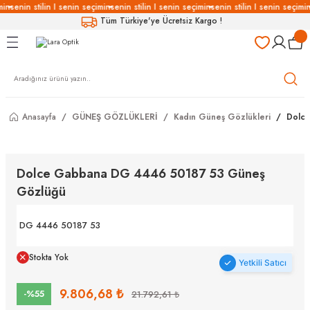
min
senin stilin I senin seçimin
senin stilin I senin seçimin
senin stilin I senin seçimin
Geri Dön
Geri Dön
Geri Dön
Geri Dön
Tüm Türkiye'ye Ücretsiz Kargo !
LÜKLERİ
LÜKLER
LÜSYON
Gözlükleri
özlükler
Anasayfa
GÜNEŞ GÖZLÜKLERİ
Kadın Güneş Gözlükleri
Dolc
Gözlükleri
özlükler
 Gözlükleri
Gözlükler
Dolce Gabbana DG 4446 50187 53 Güneş
Gözlüğü
Gözlükleri
Gözlükler
DG 4446 50187 53
Stokta Yok
Yetkili Satıcı
9.806,68 ₺
-%55
21.792,61 ₺