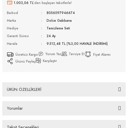
1.003,06 TL
'den başlayan taksitlerle!
Barkod
8056597946674
Marka
Dolce Gabbana
Hediye
Temizleme Seti
Garanti Süresi
24 Ay
Havale
9.512,48 TL (%3,00 HAVALE İNDİRİMİ)
Yorum Yaz
Tavsiye Et
Ücretsiz Kargo
Fiyat Alarmı
Karşılaştır
Ürünü Paylaş
ÜRÜN ÖZELLİKLERİ
Dolce Gabbana DG 4446 50187 53 Güneş Gözlüğü Tüm Ürünlerimiz UV-400 koruma özelliğine
sahiptir. Distribütör firma tarafından fabrikasyon hatalara karşı 2 yıl garantilidir. Almış
Yorumlar
olduğunuz Dolce Gabbana DG 4446 50187 53 Güneş Gözlüğü ürünü depolarımızdan orjinal
kutusu, Firma kaşeli ve imzalı garanti belgesi ve temizleme seti ile gönderilecektir. İade ve
Değişim Koşulları İade edeceğiniz veya değişimini gerçekleştireceğiniz ürün/ürünlerin size
ulaştığında üzerinde bulunan koruma kilidinin çıkarılmamış olması durumunda, ürün kutu
Taksit Seçenekleri