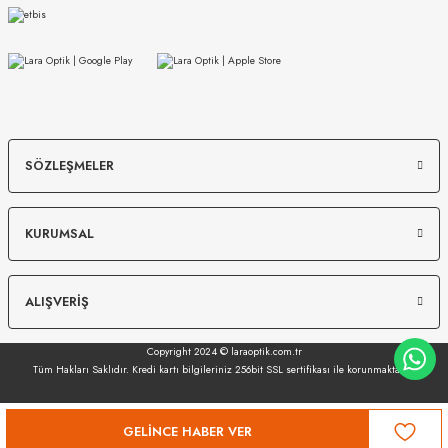
MIU MIU
MIU MIU
SÖZLEŞMELER
MU 54ZS 7OE5D1 53
MU 07ZS 1425S0 56
KURUMSAL
13.967
₺
12.149
₺
%45
25.394
₺
%45
22.089
₺
ALIŞVERİŞ
Copyright 2024 © laraoptik.com.tr
Tüm Hakları Saklıdır. Kredi kartı bilgileriniz 256bit SSL sertifikası ile korunmaktadır.
GELINCE HABER VER