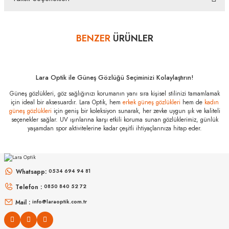
içeriğinin eksiksiz olarak ambalajlı zarar görmeyecek şekilde tarafımıza göndermelisiniz.
Bu ürüne ilk yorumu siz yapın!
Bazı bankaların çeşitli kredi kartlarına taksit sınırlandırması
bankalar tarafından getirilmiştir. İstediğiniz taksit sayısında ödeme
BENZER
ÜRÜNLER
Yorum Yaz
hatası aldığınız durumda bankanızla irtibata geçip aksesuar
alışverişlerinde kredi kartınızın müsaade ettiği maksimum taksit
sayısını lütfen bankanızın müşteri hizmetleri departmanından
öğreniniz.
Lara Optik ile Güneş Gözlüğü Seçiminizi Kolaylaştırın!
Dolce Gabbana
Güneş gözlükleri, göz sağlığınızı korumanın yanı sıra kişisel stilinizi tamamlamak
DG 4446 50187
için ideal bir aksesuardır. Lara Optik, hem
erkek güneş gözlükleri
hem de
kadın
53 Özellikleri
güneş gözlükleri
için geniş bir koleksiyon sunarak, her zevke uygun şık ve kaliteli
seçenekler sağlar. UV ışınlarına karşı etkili koruma sunan gözlüklerimiz, günlük
Marka
:
Dolce Gabbana
yaşamdan spor aktivitelerine kadar çeşitli ihtiyaçlarınıza hitap eder.
Stok Kodu
:
DG 4446 50187 53
MIU MIU
MIU MIU
MU 54ZS ZVN70D 53
MU 11ZS 16K5S0 51
Whatsapp:
0534 694 94 81
Telefon :
0850 840 52 72
16.999
₺
14.498
₺
%45
30.907
₺
%45
26.360
₺
Mail :
info@laraoptik.com.tr