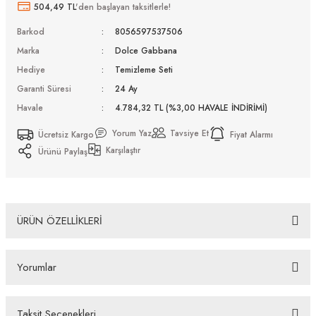
504,49 TL
'den başlayan taksitlerle!
Barkod
8056597537506
Marka
Dolce Gabbana
Hediye
Temizleme Seti
Garanti Süresi
24 Ay
Havale
4.784,32 TL (%3,00 HAVALE İNDİRİMİ)
Yorum Yaz
Tavsiye Et
Ücretsiz Kargo
Fiyat Alarmı
Karşılaştır
Ürünü Paylaş
ÜRÜN ÖZELLİKLERİ
Dolce Gabbana DG 4388 31699A 60 Güneş Gözlüğü Tüm Ürünlerimiz UV-400 koruma özelliğine
sahiptir. Distribütör firma tarafından fabrikasyon hatalara karşı 2 yıl garantilidir. Almış
Yorumlar
olduğunuz Dolce Gabbana DG 4388 31699A 60 Güneş Gözlüğü ürünü depolarımızdan orjinal
kutusu, Firma kaşeli ve imzalı garanti belgesi ve temizleme seti ile gönderilecektir. İade ve
Değişim Koşulları İade edeceğiniz veya değişimini gerçekleştireceğiniz ürün/ürünlerin size
ulaştığında üzerinde bulunan koruma kilidinin çıkarılmamış olması durumunda, ürün kutu
Taksit Seçenekleri