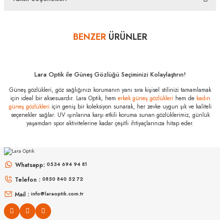
içeriğinin eksiksiz olarak ambalajlı zarar görmeyecek şekilde tarafımıza göndermelisiniz.
Bu ürüne ilk yorumu siz yapın!
Bazı bankaların çeşitli kredi kartlarına taksit sınırlandırması
bankalar tarafından getirilmiştir. İstediğiniz taksit sayısında ödeme
BENZER
ÜRÜNLER
Yorum Yaz
hatası aldığınız durumda bankanızla irtibata geçip aksesuar
alışverişlerinde kredi kartınızın müsaade ettiği maksimum taksit
sayısını lütfen bankanızın müşteri hizmetleri departmanından
öğreniniz.
Lara Optik ile Güneş Gözlüğü Seçiminizi Kolaylaştırın!
Dolce Gabbana
Güneş gözlükleri, göz sağlığınızı korumanın yanı sıra kişisel stilinizi tamamlamak
DG 4388 31699A
için ideal bir aksesuardır. Lara Optik, hem
erkek güneş gözlükleri
hem de
kadın
60 Özellikleri
güneş gözlükleri
için geniş bir koleksiyon sunarak, her zevke uygun şık ve kaliteli
seçenekler sağlar. UV ışınlarına karşı etkili koruma sunan gözlüklerimiz, günlük
Marka
:
Dolce Gabbana
yaşamdan spor aktivitelerine kadar çeşitli ihtiyaçlarınıza hitap eder.
Stok Kodu
:
DG 4388 31699A 60
PERSOL
RAY-BAN
Cinsiyet
:
Erkek
PO 3152S 901531 52
RB 3447 001/3M 50
Whatsapp:
0534 694 94 81
8.827
₺
Telefon :
0850 840 52 72
%50
17.654
₺
6.998
₺
%45
12.723
₺
Mail :
info@laraoptik.com.tr