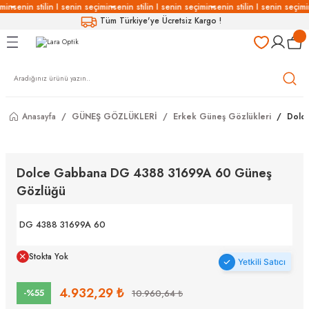
min
senin stilin I senin seçimin
senin stilin I senin seçimin
senin stilin I senin seçimi
Geri Dön
Geri Dön
Geri Dön
Geri Dön
Tüm Türkiye'ye Ücretsiz Kargo !
LÜKLERİ
LÜKLER
LÜSYON
Gözlükleri
özlükler
Anasayfa
GÜNEŞ GÖZLÜKLERİ
Erkek Güneş Gözlükleri
Dolc
Gözlükleri
özlükler
 Gözlükleri
Gözlükler
Dolce Gabbana DG 4388 31699A 60 Güneş
Gözlüğü
Gözlükleri
Gözlükler
DG 4388 31699A 60
Stokta Yok
Yetkili Satıcı
4.932,29 ₺
-%55
10.960,64 ₺