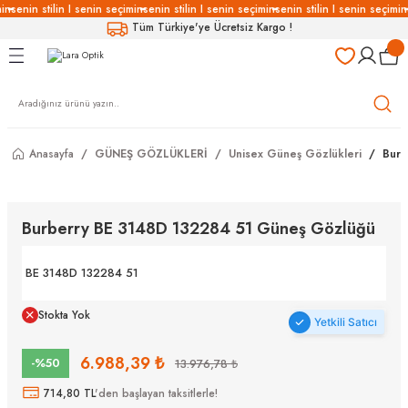
in
senin stilin I senin seçimin
senin stilin I senin seçimin
senin stilin I senin seçimin
Geri Dön
Geri Dön
Geri Dön
Geri Dön
Tüm Türkiye'ye Ücretsiz Kargo !
LÜKLERİ
LÜKLER
LÜSYON
Gözlükleri
özlükler
Anasayfa
GÜNEŞ GÖZLÜKLERİ
Unisex Güneş Gözlükleri
Burb
Gözlükleri
özlükler
 Gözlükleri
Gözlükler
Burberry BE 3148D 132284 51 Güneş Gözlüğü
Gözlükleri
Gözlükler
BE 3148D 132284 51
Stokta Yok
Yetkili Satıcı
6.988,39 ₺
-%50
13.976,78 ₺
714,80 TL
'den başlayan taksitlerle!