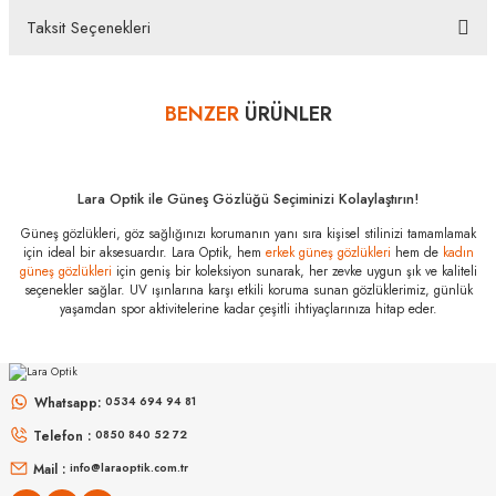
temizleme seti ile gönderilecektir. İade ve Değişim Koşulları İade edeceğiniz veya
Taksit Seçenekleri
değişimini gerçekleştireceğiniz ürün/ürünlerin size ulaştığında üzerinde bulunan
Bu ürüne ilk yorumu siz yapın!
koruma kilidinin çıkarılmamış olması durumunda, ürün kutu içeriğinin eksiksiz
olarak ambalajlı zarar görmeyecek şekilde tarafımıza göndermelisiniz.
Bazı bankaların çeşitli kredi kartlarına taksit sınırlandırması
BENZER
ÜRÜNLER
Yorum Yaz
bankalar tarafından getirilmiştir. İstediğiniz taksit sayısında ödeme
hatası aldığınız durumda bankanızla irtibata geçip aksesuar
alışverişlerinde kredi kartınızın müsaade ettiği maksimum taksit
Lara Optik ile Güneş Gözlüğü Seçiminizi Kolaylaştırın!
sayısını lütfen bankanızın müşteri hizmetleri departmanından
öğreniniz.
Güneş gözlükleri, göz sağlığınızı korumanın yanı sıra kişisel stilinizi tamamlamak
için ideal bir aksesuardır. Lara Optik, hem
erkek güneş gözlükleri
hem de
kadın
güneş gözlükleri
için geniş bir koleksiyon sunarak, her zevke uygun şık ve kaliteli
Burberry BE
3148D 132284
seçenekler sağlar. UV ışınlarına karşı etkili koruma sunan gözlüklerimiz, günlük
51 Özellikleri
yaşamdan spor aktivitelerine kadar çeşitli ihtiyaçlarınıza hitap eder.
RAY-BAN
Marka
:
Burberry
RAY-BAN
Rb 0103S 002/GR 53
Stok Kodu
:
BE 3148D 132284 51
Rb 2230 902/51 51
Whatsapp:
0534 694 94 81
Telefon :
6.298
₺
0850 840 52 72
6.998
₺
%45
11.450
₺
%45
12.723
₺
Mail :
info@laraoptik.com.tr