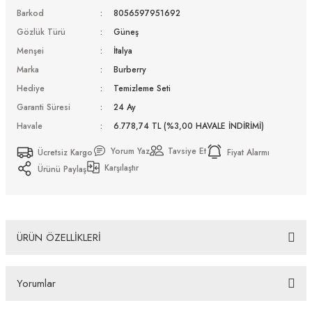
Barkod
8056597951692
Gözlük Türü
Güneş
Menşei
İtalya
Marka
Burberry
Hediye
Temizleme Seti
Garanti Süresi
24 Ay
Havale
6.778,74 TL (%3,00 HAVALE İNDİRİMİ)
Yorum Yaz
Tavsiye Et
Ücretsiz Kargo
Fiyat Alarmı
Karşılaştır
Ürünü Paylaş
ÜRÜN ÖZELLİKLERİ
Burberry BE 3148D 132284 51 Güneş Gözlüğü Tüm Ürünlerimiz UV-400 koruma
Yorumlar
özelliğine sahiptir. Distribütör firma tarafından fabrikasyon hatalara karşı 2 yıl
garantilidir. Almış olduğunuz Burberry BE 3148D 132284 51 Güneş Gözlüğü
ürünü depolarımızdan orjinal kutusu, Firma kaşeli ve imzalı garanti belgesi ve