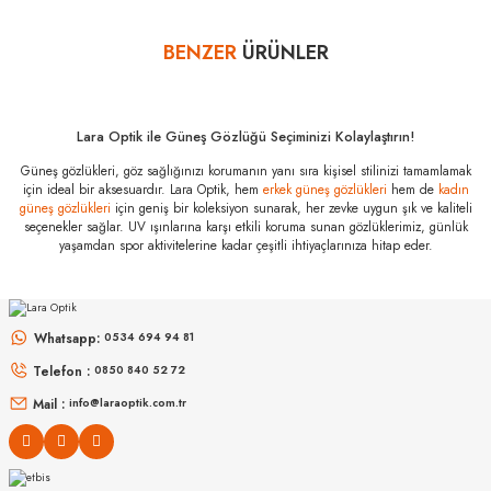
Bazı bankaların çeşitli kredi kartlarına taksit sınırlandırması
bankalar tarafından getirilmiştir. İstediğiniz taksit sayısında ödeme
BENZER
ÜRÜNLER
Yorum Yaz
hatası aldığınız durumda bankanızla irtibata geçip aksesuar
alışverişlerinde kredi kartınızın müsaade ettiği maksimum taksit
sayısını lütfen bankanızın müşteri hizmetleri departmanından
öğreniniz.
Lara Optik ile Güneş Gözlüğü Seçiminizi Kolaylaştırın!
Bottega Veneta
Güneş gözlükleri, göz sağlığınızı korumanın yanı sıra kişisel stilinizi tamamlamak
BV 1267S 001 58
için ideal bir aksesuardır. Lara Optik, hem
erkek güneş gözlükleri
hem de
kadın
Özellikleri
güneş gözlükleri
için geniş bir koleksiyon sunarak, her zevke uygun şık ve kaliteli
seçenekler sağlar. UV ışınlarına karşı etkili koruma sunan gözlüklerimiz, günlük
Marka
:
Bottega Veneta
yaşamdan spor aktivitelerine kadar çeşitli ihtiyaçlarınıza hitap eder.
Stok Kodu
:
BV 1267S 001 58
RAY-BAN
RAY-BAN
Rb 0103S 002/GR 53
Rb 2230 902/51 51
Whatsapp:
0534 694 94 81
9.889
₺
Telefon :
0850 840 52 72
6.998
₺
%45
17.980
₺
%45
12.723
₺
Mail :
info@laraoptik.com.tr