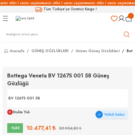
enin stilin I senin seçimin
senin stilin I senin seçimin
senin stilin I senin seçimin
sen
Geri Dön
Geri Dön
Geri Dön
Geri Dön
Tüm Türkiye'ye Ücretsiz Kargo !
LÜKLERİ
LÜKLER
LÜSYON
Gözlükleri
özlükler
Anasayfa
GÜNEŞ GÖZLÜKLERİ
Unisex Güneş Gözlükleri
Bott
Gözlükleri
özlükler
 Gözlükleri
Gözlükler
Bottega Veneta BV 1267S 001 58 Güneş
Gözlüğü
Gözlükleri
Gözlükler
BV 1267S 001 58
Stokta Yok
Yetkili Satıcı
10.477,41 ₺
-%50
20.954,83 ₺