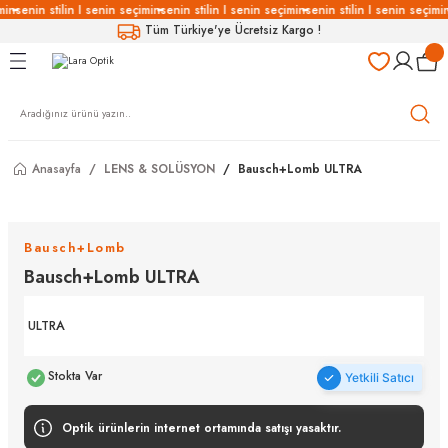
min
senin stilin I senin seçimin
senin stilin I senin seçimin
senin stilin I senin seçimin
Geri Dön
Geri Dön
Geri Dön
Geri Dön
Tüm Türkiye'ye Ücretsiz Kargo !
LÜKLERİ
LÜKLER
LÜSYON
Gözlükleri
özlükler
Anasayfa
LENS & SOLÜSYON
Bausch+Lomb ULTRA
Gözlükleri
özlükler
 Gözlükleri
Gözlükler
Bausch+Lomb
Bausch+Lomb ULTRA
Gözlükleri
Gözlükler
ULTRA
Stokta Var
Yetkili Satıcı
Optik ürünlerin internet ortamında satışı yasaktır.