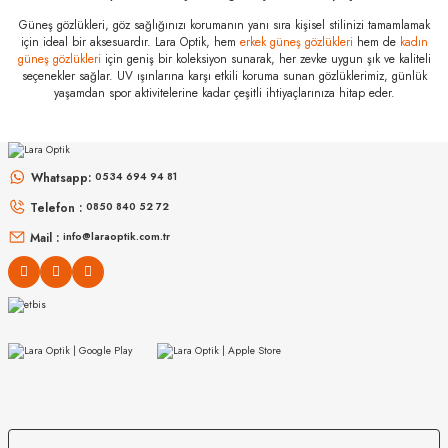
Marka
:
Bausch+Lomb
Güneş gözlükleri, göz sağlığınızı korumanın yanı sıra kişisel stilinizi tamamlamak
Stok Kodu
için ideal bir aksesuardır. Lara Optik, hem
:
ULTRA
erkek güneş gözlükleri
hem de
kadın
güneş gözlükleri
için geniş bir koleksiyon sunarak, her zevke uygun şık ve kaliteli
seçenekler sağlar. UV ışınlarına karşı etkili koruma sunan gözlüklerimiz, günlük
yaşamdan spor aktivitelerine kadar çeşitli ihtiyaçlarınıza hitap eder.
ELEGANCE
Elegance Aqua Fresh 250 mL
Whatsapp:
0534 694 94 81
BAUSCH+LOMB
Telefon :
0850 840 52 72
Bausch+Lomb Boston SIMPLUS 120 mL
Mail :
info@laraoptik.com.tr
BAUSCH+LOMB