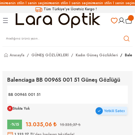
imin
senin stilin I senin seçimin
senin stilin I senin seçimin
senin stilin I senin seçim
Geri Dön
Geri Dön
Geri Dön
Geri Dön
Tüm Türkiye'ye Ücretsiz Kargo !
LÜKLERİ
LÜKLER
LÜSYON
Gözlükleri
özlükler
Gözlükleri
özlükler
Anasayfa
GÜNEŞ GÖZLÜKLERİ
Kadın Güneş Gözlükleri
Balen
 Gözlükleri
Gözlükler
Balenciaga BB 0096S 001 51 Güneş Gözlüğü
Gözlükleri
Gözlükler
BB 0096S 001 51
Stokta Yok
Yetkili Satıcı
13.035,06 ₺
-%15
15.335,37 ₺
1.333,27 TL
'den başlayan taksitlerle!