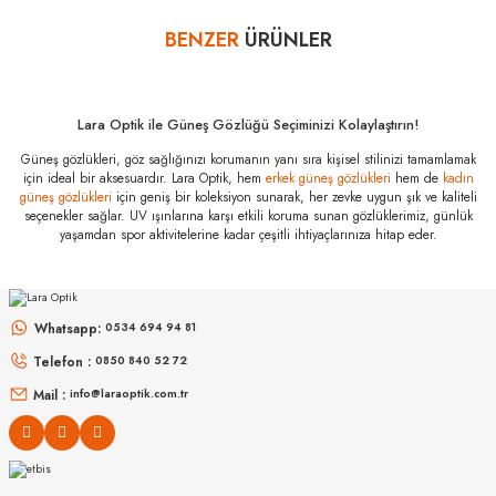
bankalar tarafından getirilmiştir. İstediğiniz taksit sayısında ödeme
BENZER
ÜRÜNLER
Yorum Yaz
hatası aldığınız durumda bankanızla irtibata geçip aksesuar
alışverişlerinde kredi kartınızın müsaade ettiği maksimum taksit
sayısını lütfen bankanızın müşteri hizmetleri departmanından
öğreniniz.
Lara Optik ile Güneş Gözlüğü Seçiminizi Kolaylaştırın!
Balenciaga BB
Güneş gözlükleri, göz sağlığınızı korumanın yanı sıra kişisel stilinizi tamamlamak
0096S 001 51
için ideal bir aksesuardır. Lara Optik, hem
erkek güneş gözlükleri
hem de
kadın
Özellikleri
güneş gözlükleri
için geniş bir koleksiyon sunarak, her zevke uygun şık ve kaliteli
seçenekler sağlar. UV ışınlarına karşı etkili koruma sunan gözlüklerimiz, günlük
Marka
:
Balenciaga
yaşamdan spor aktivitelerine kadar çeşitli ihtiyaçlarınıza hitap eder.
Stok Kodu
:
BB 0096S 001 51
MIU MIU
MIU MIU
MU 54ZS ZVN70D 53
MU 11ZS 16K5S0 51
Whatsapp:
0534 694 94 81
Telefon :
0850 840 52 72
16.999
₺
14.498
₺
%45
30.907
₺
%45
26.360
₺
Mail :
info@laraoptik.com.tr