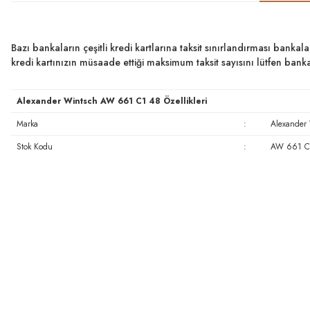
Bazı bankaların çeşitli kredi kartlarına taksit sınırlandırması bankal
kredi kartınızın müsaade ettiği maksimum taksit sayısını lütfen ban
Alexander Wintsch AW 661 C1 48 Özellikleri
Marka
:
Alexander
Stok Kodu
:
AW 661 C