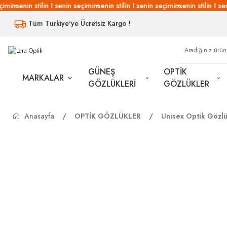
imin
senin stilin I senin seçimin
senin stilin I senin seçimin
senin stilin I se
Tüm Türkiye'ye Ücretsiz Kargo !
GÜNEŞ
OPTİK
MARKALAR
GÖZLÜKLERİ
GÖZLÜKLER
Anasayfa
OPTİK GÖZLÜKLER
Unisex Optik Gözlü