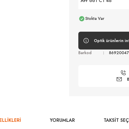
AW 661 C1 48
Stokta Var
Optik ürünlerin in
Barkod
86920047
B
LLİKLERİ
YORUMLAR
TAKSIT SE