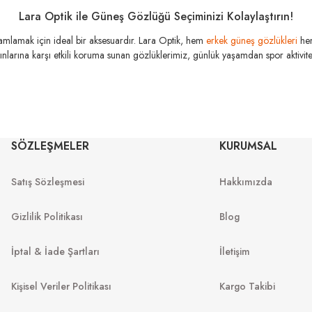
Lara Optik ile Güneş Gözlüğü Seçiminizi Kolaylaştırın!
amamlamak için ideal bir aksesuardır. Lara Optik, hem
erkek güneş gözlükleri
he
SLA
TIK
SLASTIK
SLASTIK
şınlarına karşı etkili koruma sunan gözlüklerimiz, günlük yaşamdan spor aktivitele
Jabba
024 51
Jabba C006 55
Jabba C004 55
SÖZLEŞMELER
KURUMSAL
Satış Sözleşmesi
Hakkımızda
Gizlilik Politikası
Blog
İptal & İade Şartları
İletişim
Kişisel Veriler Politikası
Kargo Takibi
K