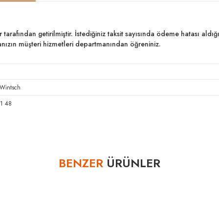
ar tarafından getirilmiştir. İstediğiniz taksit sayısında ödeme hatası al
kanızın müşteri hizmetleri departmanından öğreniniz.
 Wintsch
1 48
Bu ürüne ilk yorumu siz yapın!
BENZER
ÜRÜNLER
Yorum Yaz