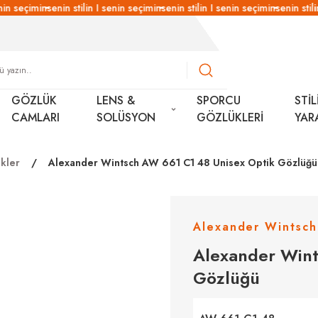
nin seçimin
senin stilin I senin seçimin
senin stilin I senin seçimin
senin stili
GÖZLÜK
LENS &
SPORCU
STİL
CAMLARI
SOLÜSYON
GÖZLÜKLERİ
YAR
kler
Alexander Wintsch AW 661 C1 48 Unisex Optik Gözlüğü
Alexander Wintsch
Alexander Wint
Gözlüğü