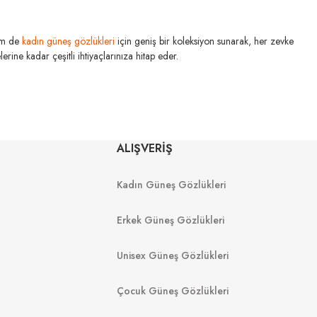
m de
kadın güneş gözlükleri
için geniş bir koleksiyon sunarak, her zevke
STIK
rine kadar çeşitli ihtiyaçlarınıza hitap eder.
SLASTIK
 024 55
Greedo C001 XL 56
ALIŞVERİŞ
Kadın Güneş Gözlükleri
Erkek Güneş Gözlükleri
Unisex Güneş Gözlükleri
Çocuk Güneş Gözlükleri