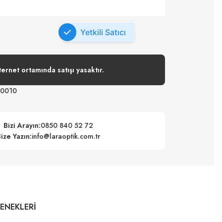
Yetkili Satıcı
ternet ortamında satışı yasaktır.
0010
Bizi Arayın:
0850 840 52 72
ize Yazın:
info@laraoptik.com.tr
ÇENEKLERI