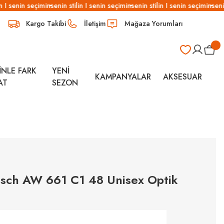
n I senin seçimin
senin stilin I senin seçimin
senin stilin I senin seçimin
senin
Kargo Takibi
İletişim
Mağaza Yorumları
İNLE FARK
YENİ
KAMPANYALAR
AKSESUAR
AT
SEZON
sch AW 661 C1 48 Unisex Optik