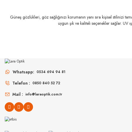
Güneş gözlükleri, göz sağlığınızı korumanın yanı sıra kişisel stilinizi t
SLASTIK
SLAS
uygun şık ve kaliteli seçenekler sağlar. UV ı
Leila C027 51
Leila C
LOOL
Lool Hangar 470 DBBL 47
Whatsapp:
0534 694 94 81
Telefon :
0850 840 52 72
Mail :
info@laraoptik.com.tr
SLASTIK
SLASTI