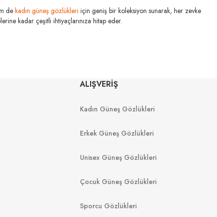
m de
kadın güneş gözlükleri
için geniş bir koleksiyon sunarak, her zevke
rine kadar çeşitli ihtiyaçlarınıza hitap eder.
ALIŞVERİŞ
SON & JOHNSON
Kadın Güneş Gözlükleri
 1Day Moist For Astigmatizm
Erkek Güneş Gözlükleri
Unisex Güneş Gözlükleri
Çocuk Güneş Gözlükleri
Sporcu Gözlükleri