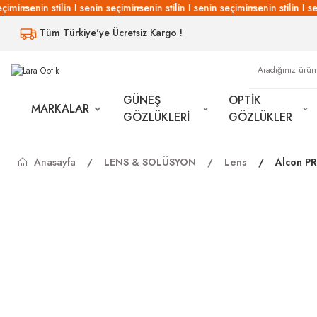
çimin
senin stilin I senin seçimin
senin stilin I senin seçimin
senin stilin I se
Tüm Türkiye'ye Ücretsiz Kargo !
GÜNEŞ
OPTİK
MARKALAR
GÖZLÜKLERİ
GÖZLÜKLER
Anasayfa
LENS & SOLÜSYON
Lens
Alcon P