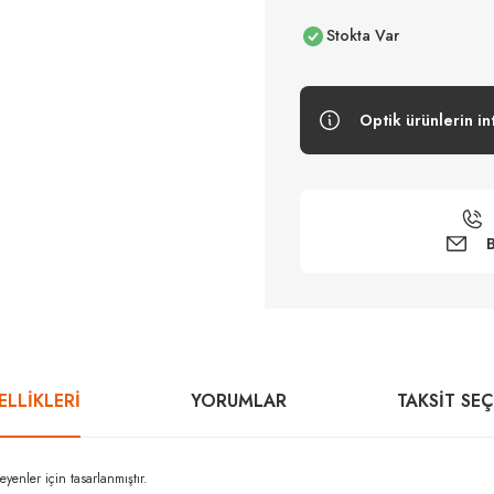
Stokta Var
Optik ürünlerin in
B
LLİKLERİ
YORUMLAR
TAKSIT SE
enler için tasarlanmıştır.