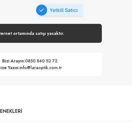
Yetkili Satıcı
ternet ortamında satışı yasaktır.
Bizi Arayın:
0850 840 52 72
ize Yazın:
info@laraoptik.com.tr
ÇENEKLERI