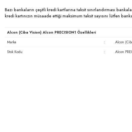
Bazı bankaların çeşitli kredi kartlarına taksit sınırlandırması bankal
kredi kartınızın müsaade ettiği maksimum taksit sayısını lütfen ban
Alcon (Ciba Vision) Alcon PRECISION1 Özellikleri
Marka
:
Alcon (Cib
Stok Kodu
:
Alcon PRE