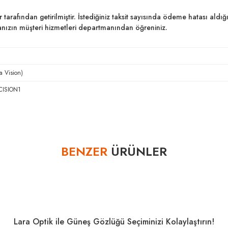
ar tarafından getirilmiştir. İstediğiniz taksit sayısında ödeme hatası al
kanızın müşteri hizmetleri departmanından öğreniniz.
a Vision)
CISION1
Bu ürüne ilk yorumu siz yapın!
BENZER
ÜRÜNLER
Yorum Yaz
Lara Optik ile Güneş Gözlüğü Seçiminizi Kolaylaştırın!