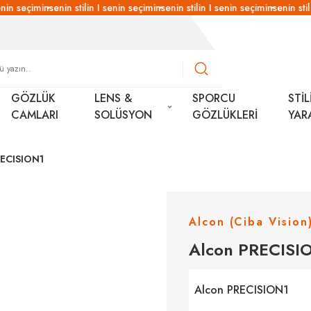
nin seçimin
senin stilin I senin seçimin
senin stilin I senin seçimin
senin stili
GÖZLÜK
LENS &
SPORCU
STİL
CAMLARI
SOLÜSYON
GÖZLÜKLERİ
YAR
RECISION1
Alcon (Ciba Vision
Alcon PRECISI
Alcon PRECISION1