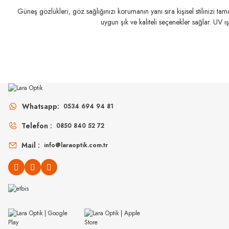
Güneş gözlükleri, göz sağlığınızı korumanın yanı sıra kişisel stilinizi t
uygun şık ve kaliteli seçenekler sağlar. UV ı
JOHNSON & J
JOHNSON & JOHNSON
Acuvue Oasys with T
Whatsapp:
0534 694 94 81
Acuvue Oasys 1-Day Moist Multifocal
Telefon :
0850 840 52 72
Mail :
info@laraoptik.com.tr