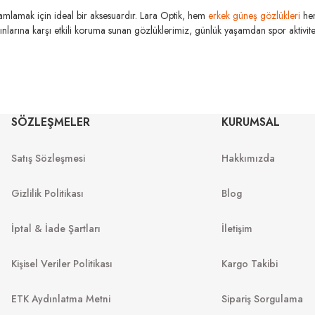
amamlamak için ideal bir aksesuardır. Lara Optik, hem
erkek güneş gözlükleri
he
şınlarına karşı etkili koruma sunan gözlüklerimiz, günlük yaşamdan spor aktivitele
JOHNSON & JOHNSON
OHNSON
Acuvue Oasys Moist
SÖZLEŞMELER
KURUMSAL
ransitions
JOHN
Satış Sözleşmesi
Hakkımızda
Acuvue Oasys
Gizlilik Politikası
Blog
İptal & İade Şartları
İletişim
Kişisel Veriler Politikası
Kargo Takibi
ETK Aydınlatma Metni
Sipariş Sorgulama