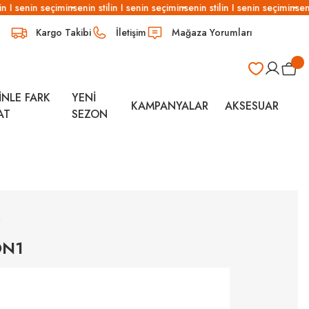
n I senin seçimin
senin stilin I senin seçimin
senin stilin I senin seçimin
senin
Kargo Takibi
İletişim
Mağaza Yorumları
İNLE FARK
YENİ
KAMPANYALAR
AKSESUAR
AT
SEZON
)
ON1