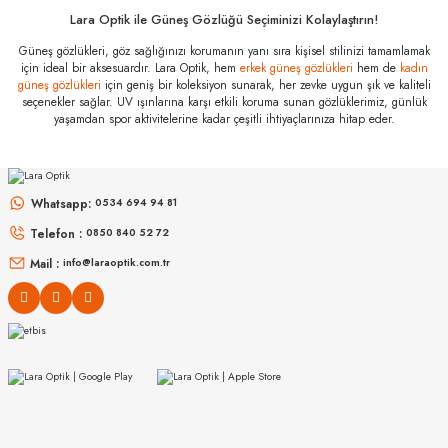
Vision) Air Optix
Plus Hydraglade
Lara Optik ile Güneş Gözlüğü Seçiminizi Kolaylaştırın!
For Astigmatizm
Özellikleri
Güneş gözlükleri, göz sağlığınızı korumanın yanı sıra kişisel stilinizi tamamlamak
için ideal bir aksesuardır. Lara Optik, hem
erkek güneş gözlükleri
hem de
kadın
Marka
:
Alcon (Ciba Vision)
güneş gözlükleri
için geniş bir koleksiyon sunarak, her zevke uygun şık ve kaliteli
seçenekler sağlar. UV ışınlarına karşı etkili koruma sunan gözlüklerimiz, günlük
Stok Kodu
:
Air Optix Plus Hydraglade For Astigmatizm
yaşamdan spor aktivitelerine kadar çeşitli ihtiyaçlarınıza hitap eder.
JOHNSON & JOHNSON
Acuvue Oasys with Transitions
JOHNSON & JOHNSON
Whatsapp:
0534 694 94 81
Acuvue Oasys 1-Day Moist Multifocal
Telefon :
0850 840 52 72
Mail :
info@laraoptik.com.tr