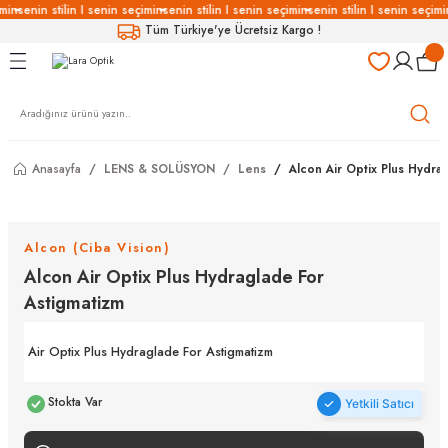
min
senin stilin I senin seçimin
senin stilin I senin seçimin
senin stilin I senin seçimi
Geri Dön
Geri Dön
Geri Dön
Geri Dön
Tüm Türkiye'ye Ücretsiz Kargo !
LÜKLERİ
LÜKLER
LÜSYON
Gözlükleri
özlükler
Anasayfa
LENS & SOLÜSYON
Lens
Alcon Air Optix Plus Hydra
Gözlükleri
özlükler
 Gözlükleri
Gözlükler
Alcon (Ciba Vision)
Alcon Air Optix Plus Hydraglade For
Gözlükleri
Gözlükler
Astigmatizm
Air Optix Plus Hydraglade For Astigmatizm
Stokta Var
Yetkili Satıcı