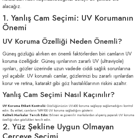
alacağız.
1. Yanlış Cam Seçimi: UV Korumanın
Önemi
UV Koruma Özelliği Neden Önemli?
Güneş gözlüğü alırken en önemli faktörlerden biri camların UV
koruma özelliğidir. Güneş ışınlarının zararlı UV (ultraviyole)
ışınları, gözler üzerinde uzun vadede ciddi sağlık sorunlarına
yol açabilir. UV korumalı camlar, gözlerinizi bu zararlı ışınlardan
korur ve retina, katarakt gibi göz hastalıklarının riskini azaltır.
Yanlış Cam Seçimi Nasıl Kaçınılır?
UV Koruma Etiketi Kontrolü:
Gözlüğünüzün UV400 koruma sağlayıp sağlamadığını kontrol
edin. Bu etiket, camların %99-100 UV koruma sağladığını gösterir.
Kaliteli Markalar Tercih Edin:
Bilinen ve güvenilir markalardan alışveriş yaparak UV koruma
özelliği olan gözlükleri tercih edin.
2. Yüz Şekline Uygun Olmayan
Çerçeve Seçimi