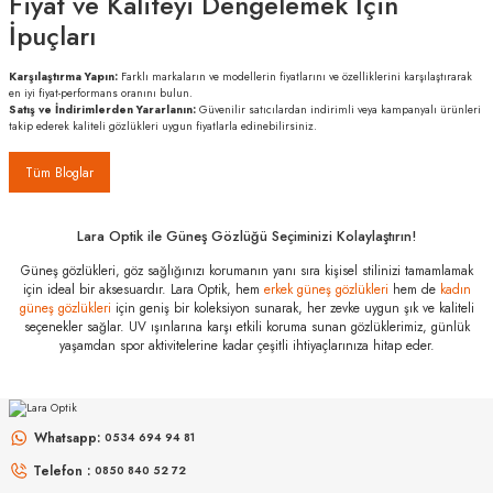
Fiyat ve Kaliteyi Dengelemek İçin
İpuçları
Karşılaştırma Yapın:
Farklı markaların ve modellerin fiyatlarını ve özelliklerini karşılaştırarak
en iyi fiyat-performans oranını bulun.
Satış ve İndirimlerden Yararlanın:
Güvenilir satıcılardan indirimli veya kampanyalı ürünleri
takip ederek kaliteli gözlükleri uygun fiyatlarla edinebilirsiniz.
Tüm Bloglar
Lara Optik ile Güneş Gözlüğü Seçiminizi Kolaylaştırın!
Güneş gözlükleri, göz sağlığınızı korumanın yanı sıra kişisel stilinizi tamamlamak
için ideal bir aksesuardır. Lara Optik, hem
erkek güneş gözlükleri
hem de
kadın
güneş gözlükleri
için geniş bir koleksiyon sunarak, her zevke uygun şık ve kaliteli
seçenekler sağlar. UV ışınlarına karşı etkili koruma sunan gözlüklerimiz, günlük
yaşamdan spor aktivitelerine kadar çeşitli ihtiyaçlarınıza hitap eder.
Whatsapp:
0534 694 94 81
Telefon :
0850 840 52 72