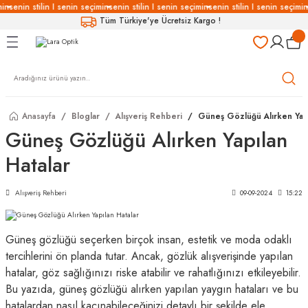
in
senin stilin I senin seçimin
senin stilin I senin seçimin
senin stilin I senin seçimin
s
Geri Dön
Geri Dön
Geri Dön
Geri Dön
Tüm Türkiye'ye Ücretsiz Kargo !
LÜKLERİ
LÜKLER
LÜSYON
Gözlükleri
özlükler
Anasayfa
Bloglar
Alışveriş Rehberi
Güneş Gözlüğü Alırken Yapı
Gözlükleri
özlükler
Güneş Gözlüğü Alırken Yapılan
Hatalar
 Gözlükleri
Gözlükler
Alışveriş Rehberi
09-09-2024
15:22
Gözlükleri
Gözlükler
Güneş gözlüğü seçerken birçok insan, estetik ve moda odaklı
tercihlerini ön planda tutar. Ancak, gözlük alışverişinde yapılan
hatalar, göz sağlığınızı riske atabilir ve rahatlığınızı etkileyebilir.
Bu yazıda, güneş gözlüğü alırken yapılan yaygın hataları ve bu
hatalardan nasıl kaçınabileceğinizi detaylı bir şekilde ele